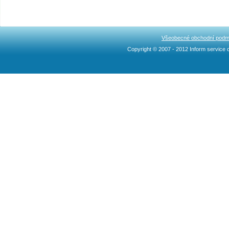
Všeobecné obchodní podm
Copyright © 2007 - 2012 Inform service c
Ncllw 브랜드
スーパー