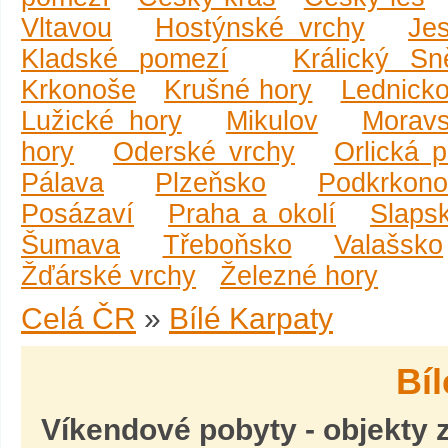
Vltavou
Hostýnské vrchy
Je
Kladské pomezí
Králický Sn
Krkonoše
Krušné hory
Lednicko
Lužické hory
Mikulov
Moravs
hory
Oderské vrchy
Orlická 
Pálava
Plzeňsko
Podkrkono
Posázaví
Praha a okolí
Slaps
Šumava
Třeboňsko
Valašsko
Žďárské vrchy
Železné hory
Celá ČR
»
Bílé Karpaty
Bí
Víkendové pobyty
- objekty