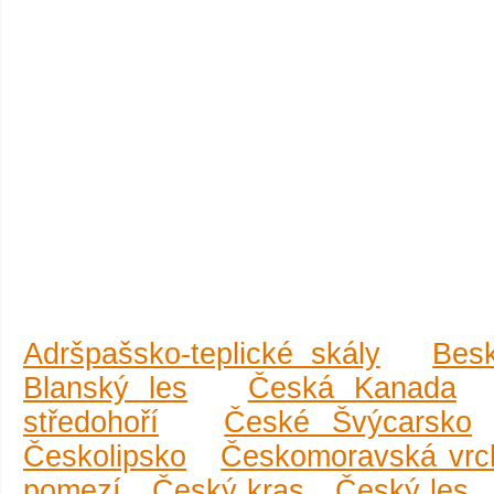
Adršpašsko-teplické skály
Bes
Blanský les
Česká Kanada
středohoří
České Švýcarsko
Českolipsko
Českomoravská vrc
pomezí
Český kras
Český les