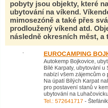
pobyty jsou objekty, které n
ubytování na víkend. Víkend
mimosezóně a také přes svát
prodloužený víkend
atd. Obj
následně okresních měst, a t
EUROCAMPING BOJ
Autokemp Bojkovice, ubyt
Bílé Karpaty, ubytování u
nabízí všem zájemcům o 
Na úpatí Bílých Karpat na
pro postavení stanů v kem
ubytování na Luhačovicku, 
Tel.: 572641717
- Štefáni