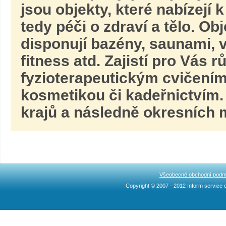
jsou objekty, které nabízejí
tedy péči o zdraví a tělo. Obj
disponují bazény, saunami, v
fitness atd. Zajistí pro Vás 
fyzioterapeutickým cvičením
kosmetikou či kadeřnictvím.
krajů a následně okresních m
Všeobecné obchodní podm
Copyright © 2007 - 2012 Inform service c
Ncllw 브랜드
スーパー