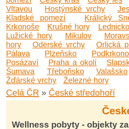
pomezí
Český kras
Český les
Vltavou
Hostýnské vrchy
Je
Kladské pomezí
Králický Sn
Krkonoše
Krušné hory
Lednicko
Lužické hory
Mikulov
Moravs
hory
Oderské vrchy
Orlická 
Pálava
Plzeňsko
Podkrkono
Posázaví
Praha a okolí
Slaps
Šumava
Třeboňsko
Valašsko
Žďárské vrchy
Železné hory
Celá ČR
»
České středohoří
České
Wellness pobyty
- objekty z