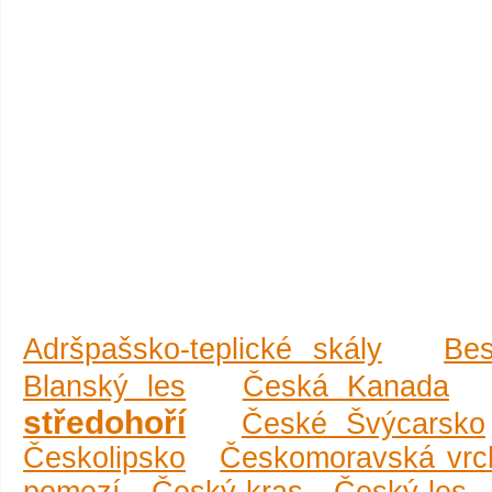
Adršpašsko-teplické skály
Be
Blanský les
Česká Kanada
středohoří
České Švýcarsko
Českolipsko
Českomoravská vrc