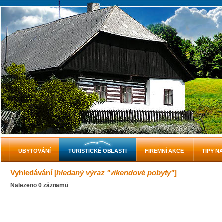
UBYTOVÁNÍ
TURISTICKÉ OBLASTI
FIREMNÍ AKCE
TIPY N
Vyhledávání [
hledaný výraz "víkendové pobyty"
]
Nalezeno 0 záznamů