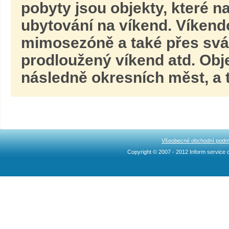
pobyty jsou objekty, které n
ubytování na víkend. Víkend
mimosezóně a také přes svát
prodloužený víkend
atd. Obj
následně okresních měst, a t
Všeobecné obchodní podm
Copyright © 2007 - 2012 Inform service c
Ncllw 브랜드
スーパー