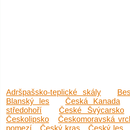
Adršpašsko-teplické skály
Be
Blanský les
Česká Kanada
středohoří
České Švýcarsko
Českolipsko
Českomoravská vrc
pomezí
Český kras
Český les