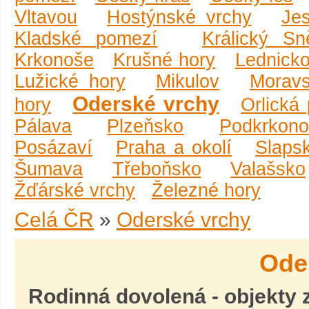
Vltavou
Hostýnské vrchy
Je
Kladské pomezí
Králický Sn
Krkonoše
Krušné hory
Lednicko
Lužické hory
Mikulov
Moravs
Oderské vrchy
hory
Orlická
Pálava
Plzeňsko
Podkrkono
Posázaví
Praha a okolí
Slaps
Šumava
Třeboňsko
Valašsko
Žďárské vrchy
Železné hory
Celá ČR
»
Oderské vrchy
Ode
Rodinná dovolená
- objekty