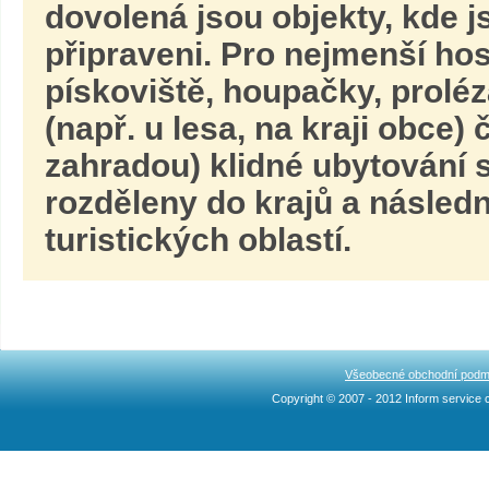
dovolená jsou objekty, kde j
připraveni. Pro nejmenší hos
pískoviště, houpačky, proléz
(např. u lesa, na kraji obce)
zahradou) klidné ubytování s
rozděleny do krajů a násled
turistických oblastí.
Všeobecné obchodní podm
Copyright © 2007 - 2012 Inform service c
Ncllw 브랜드
スーパー