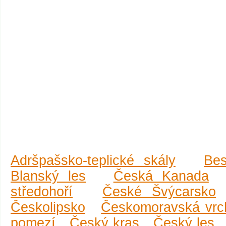
Adršpašsko-teplické skály
Be
Blanský les
Česká Kanada
středohoří
České Švýcarsko
Českolipsko
Českomoravská vrc
pomezí
Český kras
Český les