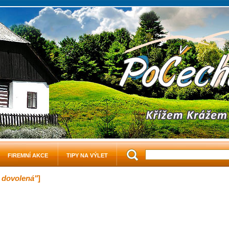
FIREMNÍ AKCE
TIPY NA VÝLET
 dovolená"
]