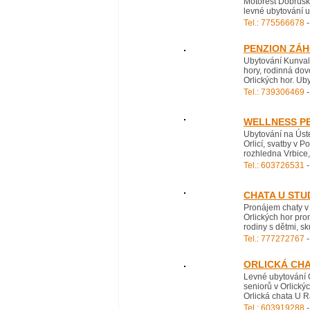
Motorest Dobruška
levné ubytování u 
Tel.: 775566678
-
PENZION ZÁ
Ubytování Kunvald
hory, rodinná dov
Orlických hor. Ub
Tel.: 739306469
-
WELLNESS P
Ubytování na Úste
Orlicí, svatby v 
rozhledna Vrbice
Tel.: 603726531
-
CHATA U ST
Pronájem chaty v
Orlických hor pro
rodiny s dětmi, sk
Tel.: 777272767
-
ORLICKÁ CH
Levné ubytování O
seniorů v Orlický
Orlická chata U R
Tel.: 603919288
-