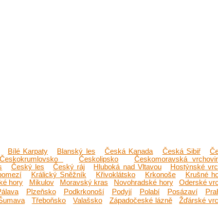
Bílé Karpaty
Blanský les
Česká Kanada
Česká Sibiř
Č
Českokrumlovsko
Českolipsko
Českomoravská vrchovi
s
Český les
Český ráj
Hluboká nad Vltavou
Hostýnské vr
pomezí
Králický Sněžník
Křivoklátsko
Krkonoše
Krušné h
ké hory
Mikulov
Moravský kras
Novohradské hory
Oderské vr
Pálava
Plzeňsko
Podkrkonoší
Podyjí
Polabí
Posázaví
Pra
Šumava
Třeboňsko
Valašsko
Západočeské lázně
Žďárské vr