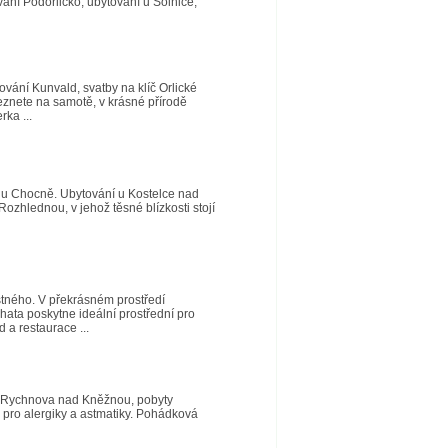
ání Podorlicko, ubytování u Solnice,
ování Kunvald, svatby na klíč Orlické
eznete na samotě, v krásné přírodě
ka ...
í u Chocně. Ubytování u Kostelce nad
Rozhlednou, v jehož těsné blízkosti stojí
štného. V překrásném prostředí
hata poskytne ideální prostřední pro
 a restaurace ...
ě u Rychnova nad Kněžnou, pobyty
m pro alergiky a astmatiky. Pohádková