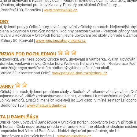
, to je ubytování u Kvasin, ubytování Podbřezí, levné ubytování u Dobrušky, ubytov
Opočna, ubytování pro firmy Kvasiny. Prostory pro školení Orlické hory ...
 Podbřezí 100, Dobruška |
www.motelskalka.cz
HORY
, týdenní pobyty Orlické hory, levné ubytování v Orlických horách. Nejlevnější ubyt
olená Rokytnice v Orlických horách. Rodinný penzion Skalka - Penzion Záhory nal
ytování u Rokytnice v Orlických horách, levné ubytování pro školy v přírodě u Žamber
 Záhory 50, Kunvald |
www.penzionzahory-skalka.cz
ENZION POD ROZHLEDNOU
ckoorlicku, wellness pobyty Orlické hory, ubytování u Vamberka, kvalitní ubytován
Podorlicku, venkovní vířivka Orlické hory. Wellness Penzion Vrbice - Restaurace Pod 
, umožňuje svým návštěvníkům nádherný výhled do širokého okolí...
 Vrbice 32, Kostelec nad Orlicí |
www.penzion-pod-rozhlednou.cz
UDÁNKY
 Orlických horách, týdenní pronájem chaty v Sedloňově, víkendové ubytování u De
najmeme nově, citlivě zrekonstruovanou chatu, vhodnou i k celoročnímu obývání. C
upinky seniorů, turistů či menších kolektivů do 11-ti osob. V místě se nachází obchod
 Sedloňov 125 |
www.chataustudanky.cz
ATA U RAMPUŠÁKA
rlické hory, ubytování Bartošovice v Orlických horách, pobyty pro školy v přírod
ch horách. Čistá neporušená příroda v chráněné krajinné oblasti je ideálním míste
ampušáka leží 3 km od Bartošovic. Nabízí ubytování pro náročné, ale i ...
 Bartošovice v Orlických horách 1 |
www.orlickachata.cz