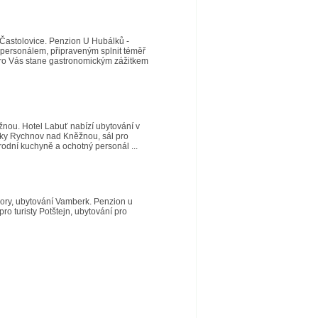
í Častolovice. Penzion U Hubálků -
m personálem, připraveným splnit téměř
 pro Vás stane gastronomickým zážitkem
ou. Hotel Labuť nabízí ubytování v
írky Rychnov nad Kněžnou, sál pro
odní kuchyně a ochotný personál ...
hory, ubytování Vamberk. Penzion u
o turisty Potštejn, ubytování pro