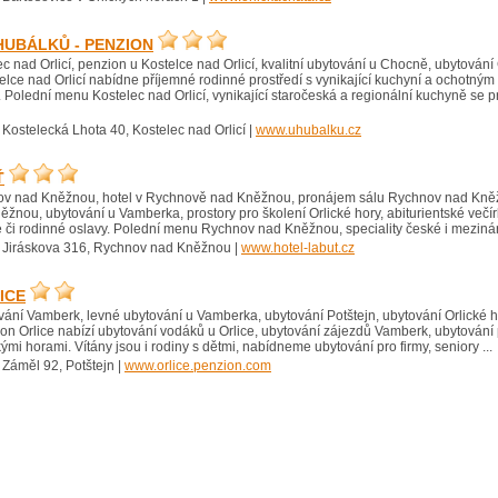
HUBÁLKŮ - PENZION
c nad Orlicí, penzion u Kostelce nad Orlicí, kvalitní ubytování u Chocně, ubytován
elce nad Orlicí nabídne příjemné rodinné prostředí s vynikající kuchyní a ochotný
 Polední menu Kostelec nad Orlicí, vynikající staročeská a regionální kuchyně se
 Kostelecká Lhota 40, Kostelec nad Orlicí |
www.uhubalku.cz
Ť
v nad Kněžnou, hotel v Rychnově nad Kněžnou, pronájem sálu Rychnov nad Kněžn
nou, ubytování u Vamberka, prostory pro školení Orlické hory, abiturientské več
či rodinné oslavy. Polední menu Rychnov nad Kněžnou, speciality české i mezinár
 Jiráskova 316, Rychnov nad Kněžnou |
www.hotel-labut.cz
ICE
vání Vamberk, levné ubytování u Vamberka, ubytování Potštejn, ubytování Orlické 
n Orlice nabízí ubytování vodáků u Orlice, ubytování zájezdů Vamberk, ubytování pr
kými horami. Vítány jsou i rodiny s dětmi, nabídneme ubytování pro firmy, seniory ...
 Záměl 92, Potštejn |
www.orlice.penzion.com