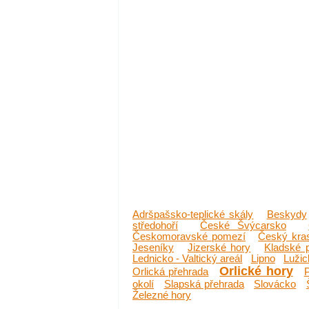
Adršpašsko-teplické skály
Beskydy
středohoří
České Švýcarsko
Českomoravské pomezí
Český kra
Jeseníky
Jizerské hory
Kladské 
Lednicko - Valtický areál
Lipno
Lužic
Orlické hory
Orlická přehrada
okolí
Slapská přehrada
Slovácko
Železné hory