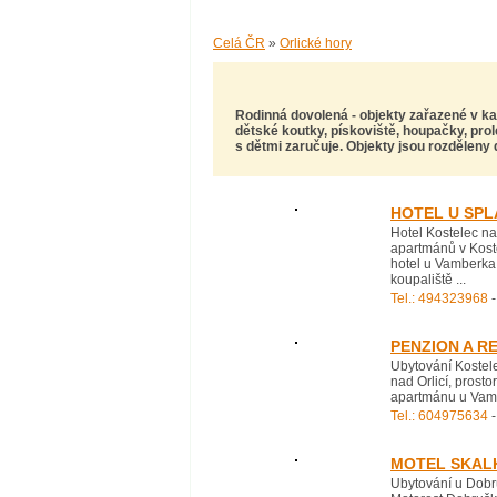
Celá ČR
»
Orlické hory
Rodinná dovolená
- objekty zařazené v k
dětské koutky, pískoviště, houpačky, prol
s dětmi zaručuje. Objekty jsou rozděleny 
HOTEL U SPL
Hotel Kostelec na
apartmánů v Kostel
hotel u Vamberka
koupaliště ...
Tel.: 494323968
-
PENZION A R
Ubytování Kostele
nad Orlicí, prost
apartmánu u Vambe
Tel.: 604975634
-
MOTEL SKAL
Ubytování u Dobru