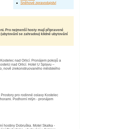
Sněhové zpravodajství
eni. Pro nejmenší hosty mají připravené
í (ubytování se zahradou) klidné ubytování
í Kostelec nad Orlicí. Pronájem pokojů a
ostelci nad Orlicí. Hotel U Splavu –
ího, nově zrekonstruovaného městského
. Prostory pro rodinné oslavy Kostelec
i horami. Podhorní mlýn - pronájem
ní hostiny Dobruška. Motel Skalka -