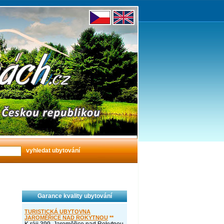
Garance kvality ubytování
TURISTICKÁ UBYTOVNA
JAROMĚŘICE NAD ROKYTNOU
**