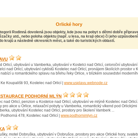
Orlické hory
ategorii Rodinná dovolená jsou objekty, kde jsou na pobyt s dětmi dobře připrav
ézačky atd., nebo poloha objektu (např. u lesa, na kraji obce) či jeho uzpůsoben
do krajů a následně okresních měst, a také do turistických oblastí.
AVU
d Orlicí, ubytování u Vamberka, ubytování v Kostelci nad Orlicí, celoroční ubytován
ci nad Orlicí, ubytování cyklistů Kostelec nad Orlicí, pronájem školících prostor v K
 nabízí u romantického splavu na břehu řeky Orlice, v blízkém sousedství modern
 Ke Koupališti 93, Kostelec nad Orlicí |
www.usplavu.webnode.cz
ESTAURACE PODHORNÍ MLÝN
c nad Orlicí, penzion u Kostelce nad Orlicí, ubytování ve mlýně Kostelec nad Orlicí
ory pro akce u Orlice, relaxační pobyty u Vamberka, romantický víkend pod Orlickým
rka, ubytování Kostelec nad Orlicí, prostory pro školení Vamberk ...
 Podhorná 478, Kostelec nad Orlicí |
www.podhornimlyn.cz
KA
šky, motel Dobruška, ubytování v Dobrušce, prostory pro akce Orlické hory, svateb