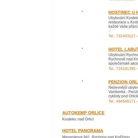
HOSTINEC U 
Ubytování Kostele
restaurace u Kost
každé Vaše přání.
...
Tel.: 732403127
-
HOTEL LABU
Ubytování Rychno
Rychnově nad Kněž
společenské akce 
Tel.: 724191395
-
PENZION ORL
Nejlevnější ubyto
Vamberka - Penzio
cyklisty pod Orlic
Tel.: 494546171
-
AUTOKEMP ORLICE
Kostelec nad Orlicí
HOTEL PANORAMA
Masarykova 941, Rychnov nad Kněžnou