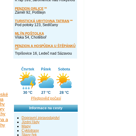
K ráji 399, Jaroměřice nad Rokytnou
PENZION ORLICE
**
Záměl 92, Potštejn
TURISTICKÁ UBYTOVNA TATRAN
**
Pod potoky 123, Sedlčany
MLÝN POŠTOLKA
Víska 54, Chotěboř
PENZION A HOSPŮDKA U ŠTĚPÁNKŮ
***
Trpišovice 16, Ledeč nad Sázavou
Čtvrtek
Pátek
Sobota
30 °C
27 °C
28 °C
eské
Předpověď počasí
na
chy
Informace na cesty
ory
chy
Dopravní zpravodajství
ha a
Jízdní řády
chy
Mapy
Cyklotrasy
Stavy řek