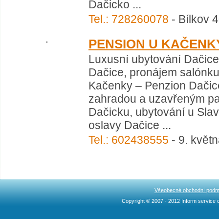
Dačicko ...
Tel.: 728260078
- Bílkov 
PENSION U KAČENK
Luxusní ubytování Dačice,
Dačice, pronájem salónku
Kačenky – Penzion Dačice.
zahradou a uzavřeným par
Dačicku, ubytování u Slavo
oslavy Dačice ...
Tel.: 602438555
- 9. květ
Všeobecné obchodní podm
Copyright © 2007 - 2012 Inform service c