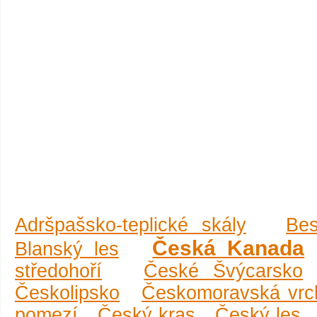
Adršpašsko-teplické skály
Be
Česká Kanada
Blanský les
středohoří
České Švýcarsko
Českolipsko
Českomoravská vrc
pomezí
Český kras
Český les