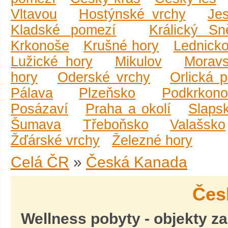
Vltavou
Hostýnské vrchy
Je
Kladské pomezí
Králický Sn
Krkonoše
Krušné hory
Lednicko
Lužické hory
Mikulov
Moravs
hory
Oderské vrchy
Orlická 
Pálava
Plzeňsko
Podkrkono
Posázaví
Praha a okolí
Slaps
Šumava
Třeboňsko
Valašsko
Žďárské vrchy
Železné hory
Celá ČR
»
Česká Kanada
Čes
Wellness pobyty
- objekty z