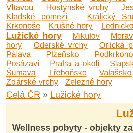
Vltavou
Hostýnské vrchy
Je
Kladské pomezí
Králický Sn
Krkonoše
Krušné hory
Lednicko
Lužické hory
Mikulov
Morav
hory
Oderské vrchy
Orlická 
Pálava
Plzeňsko
Podkrkono
Posázaví
Praha a okolí
Slaps
Šumava
Třeboňsko
Valašsko
Žďárské vrchy
Železné hory
Celá ČR
»
Lužické hory
Luž
Wellness pobyty
- objekty z