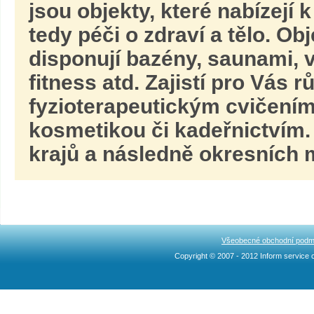
jsou objekty, které nabízejí
tedy péči o zdraví a tělo. Obj
disponují bazény, saunami, v
fitness atd. Zajistí pro Vás 
fyzioterapeutickým cvičením
kosmetikou či kadeřnictvím.
krajů a následně okresních m
Všeobecné obchodní podm
Copyright © 2007 - 2012 Inform service c
Ncllw 브랜드
スーパー