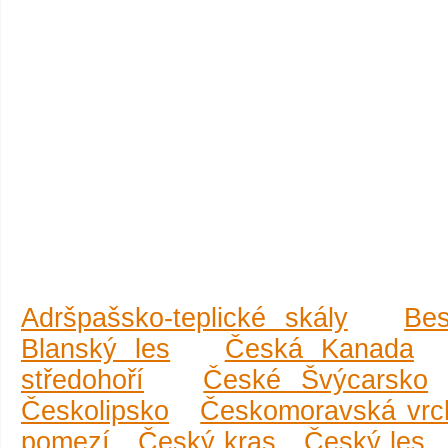
Adršpašsko-teplické skály
Be
Blanský les
Česká Kanada
středohoří
České Švýcarsko
Českolipsko
Českomoravská vrc
pomezí
Český kras
Český les