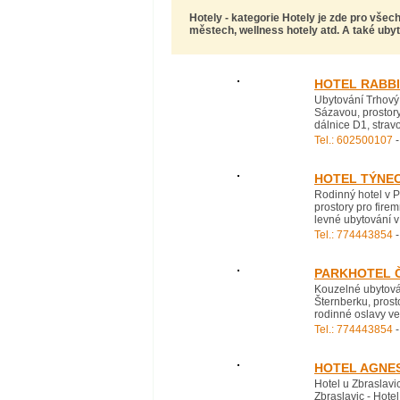
Hotely
- kategorie Hotely je zde pro všech
městech, wellness hotely atd. A také ubyt
HOTEL RABB
Ubytování Trhový 
Sázavou, prostory
dálnice D1, strav
Tel.: 602500107
-
HOTEL TÝNE
Rodinný hotel v 
prostory pro fire
levné ubytování v
Tel.: 774443854
-
PARKHOTEL 
Kouzelné ubytová
Šternberku, prost
rodinné oslavy ve
Tel.: 774443854
-
HOTEL AGNES
Hotel u Zbraslavi
Zbraslavic - Hote