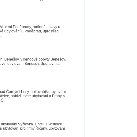
 školení Poděbrady, rodinné oslavy u
ké ubytování u Poděbrad, uprostřed
.
ání Benešov, víkendové pobyty Benešov.
ově, ubytování Benešov. Sportovní a
nad Černými Lesy, nejlevnější ubytování
telec, nabízí levné ubytování u Prahy, v
ů ...
 ubytování Vyžlovka. Hotel u Kostelce
í ubytování pro firmy Říčany, ubytování