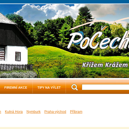
FIREMNÍ AKCE
TIPY NA VÝLET
n
Kutná Hora
Nymburk
Praha-východ
Příbram