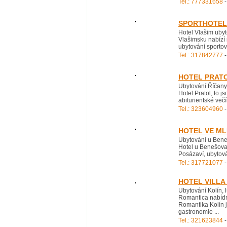
Tel.: 777331658
-
SPORTHOTEL 
Hotel Vlašim ubyt
Vlašimsku nabízí 
ubytování sportov
Tel.: 317842777
-
HOTEL PRAT
Ubytování Říčany 
Hotel Pratol, to 
abiturientské več
Tel.: 323604960
-
HOTEL VE ML
Ubytování u Beneš
Hotel u Benešova 
Posázaví, ubytová
Tel.: 317721077
-
HOTEL VILLA
Ubytování Kolín, l
Romantica nabídne
Romantika Kolín j
gastronomie ...
Tel.: 321623844
-