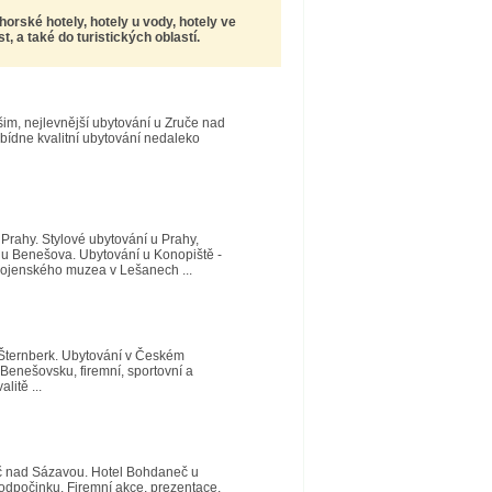
 horské hotely, hotely u vody, hotely ve
 a také do turistických oblastí.
šim, nejlevnější ubytování u Zruče nad
abídne kvalitní ubytování nedaleko
rahy. Stylové ubytování u Prahy,
ů u Benešova. Ubytování u Konopiště -
 vojenského muzea v Lešanech ...
 Šternberk. Ubytování v Českém
 Benešovsku, firemní, sportovní a
itě ...
ruč nad Sázavou. Hotel Bohdaneč u
u odpočinku. Firemní akce, prezentace,