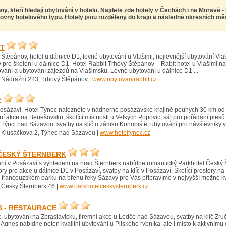
ny, kteří hledají ubytování v hotelu. Najdete zde
hotely v Čechách i na Moravě
-
ovny hotelového typu. Hotely jsou rozděleny do krajů a následně okresních měst,
IT
Štěpánov, hotel u dálnice D1, levné ubytování u Vlašimi, nejlevnější ubytování Vla
 pro školení u dálnice D1. Hotel Rabbit Trhový Štěpánov – Rabit hotel u Vlašimi n
ování a ubytování zájezdů na Vlašimsku. Levné ubytování u dálnice D1 ...
 Nádražní 223, Trhový Štěpánov |
www.ubytovanirabbit.cz
C
Posázaví. Hotel Týnec naleznete v nádherné posázavské krajině pouhých 30 km od P
mní akce na Benešovsku, školící místnosti u Velkých Popovic, sál pro pořádání ples
 Týnci nad Sázavou, svatby na klíč u zámku Konopiště, ubytování pro návštěvníky
 Klusáčkova 2, Týnec nad Sázavou |
www.hoteltynec.cz
ČESKÝ ŠTERNBERK
ní v Posázaví s výhledem na hrad Šternberk nabídne romantický Parkhotel Český
ory pro akce u dálnice D1 v Posázaví, svatby na klíč v Posázaví. Školící prostory na
 francouzském parku na břehu řeky Sázavy pro Vás připravíme v nejvyšší možné kval
 Český Šternberk 46 |
www.parkhotelceskysternberk.cz
 - RESTAURACE
c, ubytování na Zbraslavicku, firemní akce u Ledče nad Sázavou, svatby na klíč Z
l Agnes nabídne nejen kvalitní ubytování u Pilského rybníka, ale i místo k aktivním