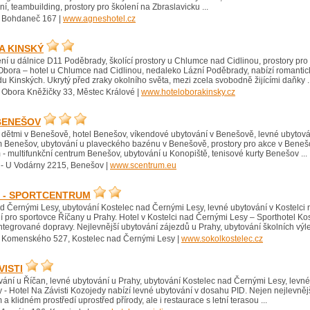
í, teambuilding, prostory pro školení na Zbraslavicku ...
 Bohdaneč 167 |
www.agneshotel.cz
A KINSKÝ
ení u dálnice D11 Poděbrady, školící prostory u Chlumce nad Cidlinou, prostory pro
Obora – hotel u Chlumce nad Cidlinou, nedaleko Lázní Poděbrady, nabízí romantic
du Kinských. Ukrytý před zraky okolního světa, mezi zcela svobodně žijícími daňky ..
 Obora Kněžičky 33, Městec Králové |
www.hoteloborakinsky.cz
BENEŠOV
s dětmi v Benešově, hotel Benešov, víkendové ubytování v Benešově, levné ubytov
m Benešov, ubytování u plaveckého bazénu v Benešově, prostory pro akce v Beneš
 - multifunkční centrum Benešov, ubytování u Konopiště, tenisové kurty Benešov ...
- U Vodárny 2215, Benešov |
www.scentrum.eu
 - SPORTCENTRUM
d Černými Lesy, ubytování Kostelec nad Černými Lesy, levné ubytování v Kostelci 
í pro sportovce Říčany u Prahy. Hotel v Kostelci nad Černými Lesy – Sporthotel Kos
tegrované dopravy. Nejlevnější ubytování zájezdů u Prahy, ubytování školních výlet
 Komenského 527, Kostelec nad Černými Lesy |
www.sokolkostelec.cz
VISTI
vání u Říčan, levné ubytování u Prahy, ubytování Kostelec nad Černými Lesy, levné
- Hotel Na Závisti Kozojedy nabízí levné ubytování v dosahu PID. Nejen nejlevnějš
a klidném prostředí uprostřed přírody, ale i restaurace s letní terasou ...