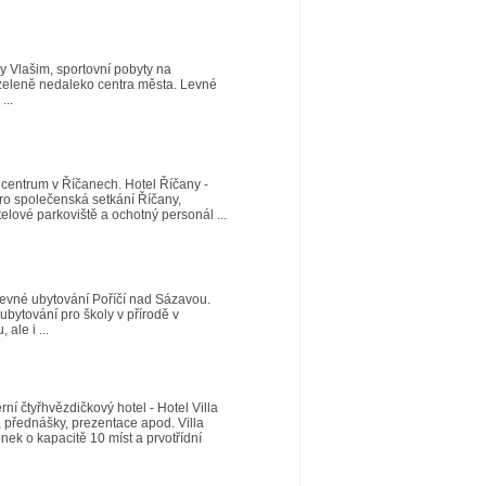
y Vlašim, sportovní pobyty na
 zeleně nedaleko centra města. Levné
...
 centrum v Říčanech. Hotel Říčany -
pro společenská setkání Říčany,
telové parkoviště a ochotný personál ...
levné ubytování Poříčí nad Sázavou.
bytování pro školy v přírodě v
ale i ...
rní čtyřhvězdičkový hotel - Hotel Villa
, přednášky, prezentace apod. Villa
ek o kapacitě 10 míst a prvotřídní