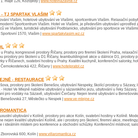
 1. máje 126, Kozojedy |
www.hotelnazavisti.cz
- TJ SPARTAK VLAŠIM
ování Vlašim, hotelové ubytování ve Vlašimi, sportcentrum Vlašim. Relaxační pobyt
moderní Sportcentrum Vlašim. Hotel ve Vlašimi, je především ubytování uprostřed
ců ve Vlašimi, turistické ubytování Podblanicko, ubytování pro sportovce ve Vlašimi 
 Sportovní 1570, Vlašim |
www.spartakvlasim.wz.cz
OL
u Prahy, kongresové prostory Říčany, prostory pro firemní školení Praha, relaxační
jsou prostory pro školení u D1 Říčany, teambuildingové akce u dálnice D1, prostory 
írky v Říčanech, svatební hostiny u Prahy. Kvalitní kuchyně, konferenční salonky, ho
 Černokostelecká 422, Říčany |
www.hotelpratol.cz
EJNĚ - RESTAURACE
ova, prostory pro školení Benešov, ubytování Nespeky, školící prostory u Sázavy, 
- Hotel Ve Mlejně nabídne ubytování u sázavského jezu, ubytování u řeky Sázavy, u
ní pro vodáky na Sázavě, ubytování Čerčany. Nejen levné ubytování u Benešovsku, 
 Benešovská 27, Městečko u Nespek |
www.ve-mlejne.cz
 ROMANTICA
uxustní ubytování v Kolíně, prostory pro akce Kolín, svatební hostiny v Kolíně. Mode
 nejen kvalitní ubytování Kolíně, ale i prostory pro školení, firemní akce, meetingy
e i ideálním místem pro konference a obchodní schůzky. Konferenční místnost, salon
 Zborovská 600, Kolín |
www.villaromantica.cz