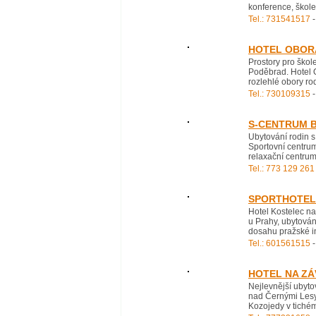
konference, školen
Tel.: 731541517
-
HOTEL OBOR
Prostory pro škol
Poděbrad. Hotel 
rozlehlé obory ro
Tel.: 730109315
-
S-CENTRUM 
Ubytování rodin 
Sportovní centru
relaxační centrum
Tel.: 773 129 261
SPORTHOTEL
Hotel Kostelec na
u Prahy, ubytován
dosahu pražské in
Tel.: 601561515
-
HOTEL NA ZÁ
Nejlevnější ubyto
nad Černými Lesy 
Kozojedy v tichém 