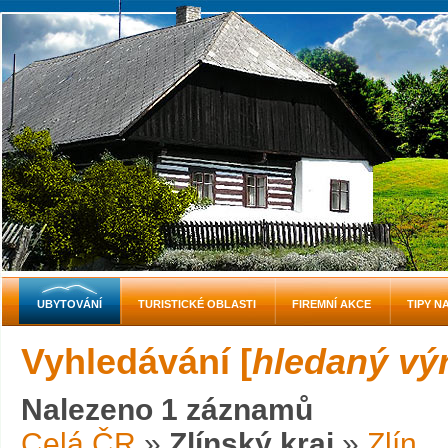
UBYTOVÁNÍ
TURISTICKÉ OBLASTI
FIREMNÍ AKCE
TIPY N
Vyhledávání [
hledaný vý
Nalezeno 1 záznamů
Celá ČR
»
Zlínský kraj
»
Zlín