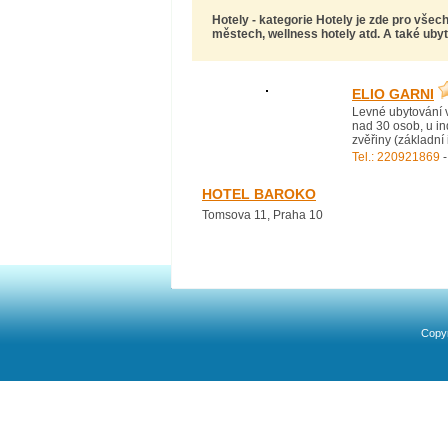
Hotely
- kategorie Hotely je zde pro všech
městech, wellness hotely atd. A také ubyt
ELIO GARNI
Levné ubytování v
nad 30 osob, u ind
zvěřiny (základní
Tel.: 220921869
-
HOTEL BAROKO
Tomsova 11, Praha 10
Copyr