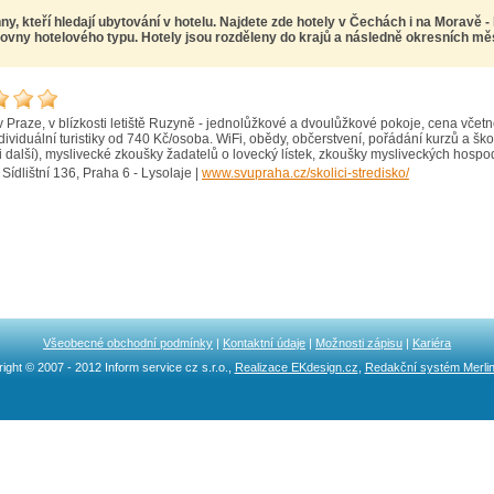
ny, kteří hledají ubytování v hotelu. Najdete zde
hotely v Čechách i na Moravě
-
ovny hotelového typu. Hotely jsou rozděleny do krajů a následně okresních měst,
 Praze, v blízkosti letiště Ruzyně - jednolůžkové a dvoulůžkové pokoje, cena vče
ividuální turistiky od 740 Kč/osoba. WiFi, obědy, občerstvení, pořádání kurzů a škole
 i další), myslivecké zkoušky žadatelů o lovecký lístek, zkoušky mysliveckých hospod
 Sídlištní 136, Praha 6 - Lysolaje |
www.svupraha.cz/skolici-stredisko/
Všeobecné obchodní podmínky
|
Kontaktní údaje
|
Možnosti zápisu
|
Kariéra
ight © 2007 - 2012 Inform service cz s.r.o.,
Realizace EKdesign.cz
,
Redakční systém Merli
Ncllw 브랜드
スーパーコピーブランド
iphone ケース ブランド