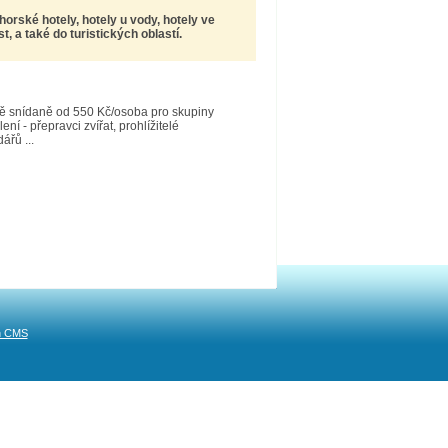
 horské hotely, hotely u vody, hotely ve
 a také do turistických oblastí.
tně snídaně od 550 Kč/osoba pro skupiny
ní - přepravci zvířat, prohlížitelé
ářů ...
n CMS