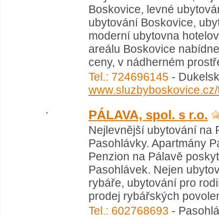
Boskovice, levné ubytová
ubytování Boskovice, ubyt
moderní ubytovna hotelov
areálu Boskovice nabídn
ceny, v nádherném prostřed
Tel.: 724696145
- Dukelsk
www.sluzbyboskovice.cz/t
PÁLAVA, spol. s r.o.
Nejlevnější ubytování na 
Pasohlávky. Apartmány Pá
Penzion na Pálavě poskyt
Pasohlávek. Nejen ubytov
rybáře, ubytování pro rodin
prodej rybářských povolen
Tel.: 602768693
- Pasohlá