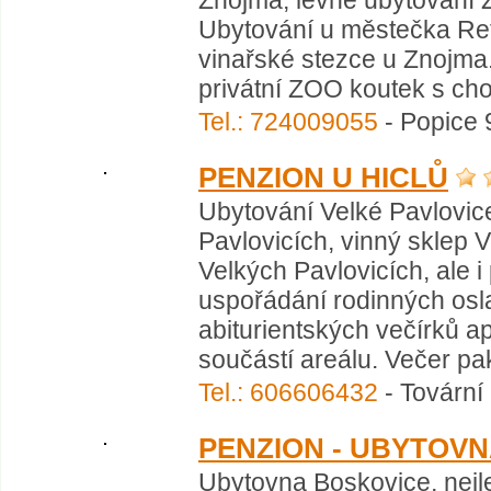
Znojma, levné ubytování Z
Ubytování u městečka Ret
vinařské stezce u Znojma
privátní ZOO koutek s cho
Tel.: 724009055
- Popice 
PENZION U HICLŮ
Ubytování Velké Pavlovic
Pavlovicích, vinný sklep 
Velkých Pavlovicích, ale 
uspořádání rodinných oslav
abiturientských večírků ap
součástí areálu. Večer pa
Tel.: 606606432
- Tovární
PENZION - UBYTOVN
Ubytovna Boskovice, nejl