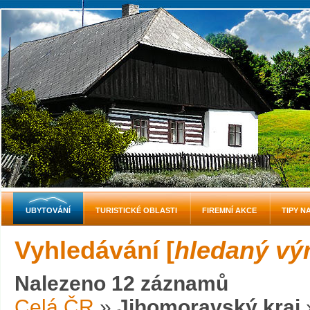
UBYTOVÁNÍ
TURISTICKÉ OBLASTI
FIREMNÍ AKCE
TIPY N
Vyhledávání [
hledaný vý
Nalezeno 12 záznamů
Celá ČR
»
Jihomoravský kraj