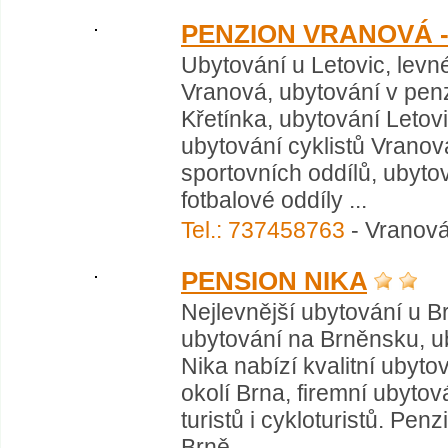
PENZION VRANOVÁ 
Ubytování u Letovic, levn
Vranová, ubytování v pen
Křetínka, ubytování Letovi
ubytování cyklistů Vrano
sportovních oddílů, ubyto
fotbalové oddíly ...
Tel.: 737458763
- Vranová
PENSION NIKA
Nejlevnější ubytování u B
ubytování na Brněnsku, u
Nika nabízí kvalitní ubyto
okolí Brna, firemní ubytov
turistů i cykloturistů. Pen
Brně ...