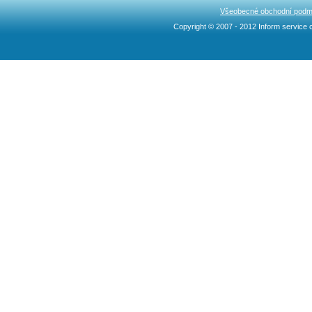
Všeobecné obchodní podm
Copyright © 2007 - 2012 Inform service c
Ncllw 브랜드
スーパー