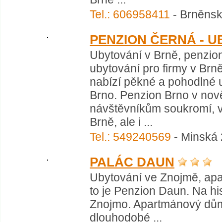
Tel.: 606958411
- Brněnsk
PENZION ČERNÁ - U
Ubytování v Brně, penzion
ubytování pro firmy v Brn
nabízí pěkné a pohodlné u
Brno. Penzion Brno v nov
návštěvníkům soukromí, v
Brně, ale i ...
Tel.: 549240569
- Minská 
PALÁC DAUN
Ubytování ve Znojmě, ap
to je Penzion Daun. Na hi
Znojmo. Apartmánový dům 
dlouhodobé ...