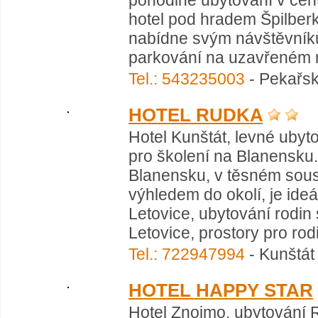
pohodlné ubytování v cent
hotel pod hradem Špilberk
nabídne svým návštěvník
parkování na uzavřeném ná
Tel.: 543235003
- Pekařsk
HOTEL RUDKA
Hotel Kunštát, levné ubyto
pro školení na Blanensku.
Blanensku, v těsném sous
výhledem do okolí, je ide
Letovice, ubytování rodin 
Letovice, prostory pro rod
Tel.: 722947994
- Kunštát
HOTEL HAPPY STAR
Hotel Znojmo, ubytování R