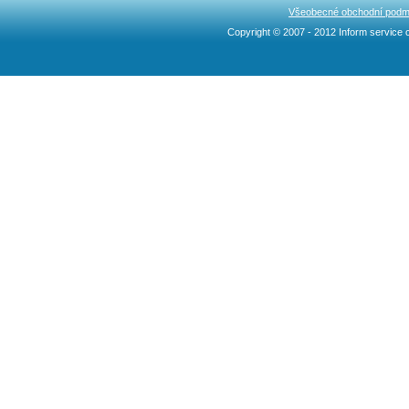
Všeobecné obchodní podm
Copyright © 2007 - 2012 Inform service c
Ncllw 브랜드
スーパー