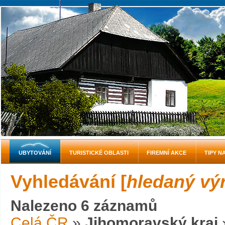
UBYTOVÁNÍ
TURISTICKÉ OBLASTI
FIREMNÍ AKCE
TIPY N
Vyhledávání [
hledaný výr
Nalezeno 6 záznamů
Celá ČR
»
Jihomoravský kraj