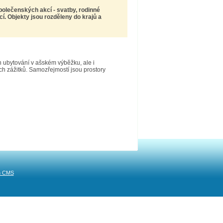
společenských akcí -
svatby, rodinné
. Objekty jsou rozděleny do krajů a
n ubytování v ašském výběžku, ale i
h zážitků. Samozřejmostí jsou prostory
n CMS