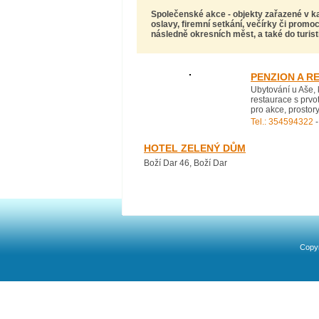
Společenské akce
- objekty zařazené v 
oslavy, firemní setkání, večírky
či promoc
následně okresních měst, a také do turist
PENZION A R
Ubytování u Aše, 
restaurace s prvo
pro akce, prostory
Tel.: 354594322
-
HOTEL ZELENÝ DŮM
Boží Dar 46, Boží Dar
Copyr