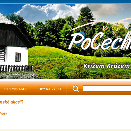
FIREMNÍ AKCE
TIPY NA VÝLET
enské akce"
]
 Vary