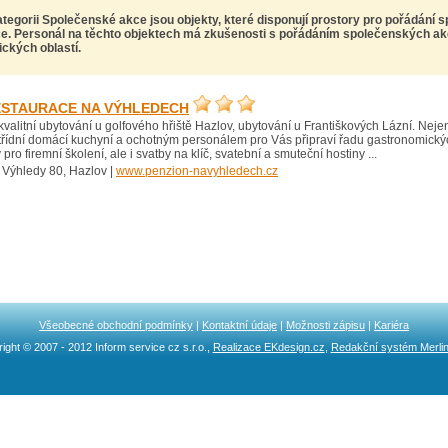
kategorii Společenské akce
jsou objekty, které disponují prostory pro pořádání 
e. Personál na těchto objektech má zkušenosti s pořádáním společenských akcí
ických oblastí.
ESTAURACE NA VÝHLEDECH
kvalitní ubytování u golfového hřiště Hazlov, ubytování u Františkových Lázní. Neje
třídní domácí kuchyní a ochotným personálem pro Vás připraví řadu gastronomickýc
 pro firemní školení, ale i svatby na klíč, svatební a smuteční hostiny ...
 Výhledy 80, Hazlov |
www.penzion-navyhledech.cz
Všeobecné obchodní podmínky
|
Kontaktní údaje
|
Možnosti zápisu
|
Kariéra
ight © 2007 - 2012 Inform service cz s.r.o.,
Realizace EKdesign.cz
,
Redakční systém Merli
Ncllw 브랜드
スーパーコピーブランド
iphone ケース ブランド