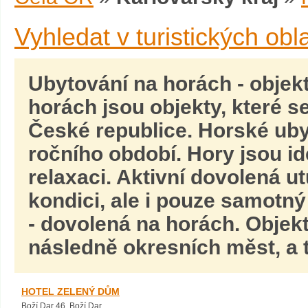
Vyhledat v turistických obl
Ubytování na horách
- objek
horách jsou objekty, které s
České republice.
Horské uby
ročního období. Hory jsou i
relaxaci.
Aktivní dovolená
ut
kondici, ale i pouze samotný 
- dovolená na horách. Objekt
následně okresních měst, a t
HOTEL ZELENÝ DŮM
Boží Dar 46, Boží Dar