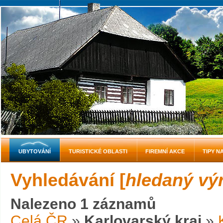
UBYTOVÁNÍ
TURISTICKÉ OBLASTI
FIREMNÍ AKCE
TIPY N
Vyhledávání [
hledaný vý
Nalezeno 1 záznamů
Celá ČR
»
Karlovarský kraj
»