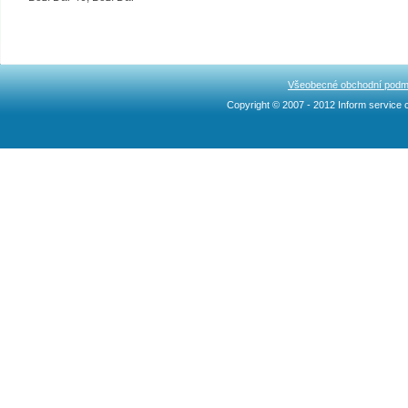
Všeobecné obchodní podm
Copyright © 2007 - 2012 Inform service c
Ncllw 브랜드
スーパー