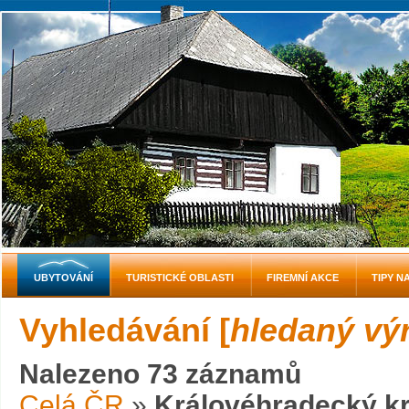
UBYTOVÁNÍ
TURISTICKÉ OBLASTI
FIREMNÍ AKCE
TIPY N
Vyhledávání [
hledaný vý
Nalezeno 73 záznamů
Celá ČR
»
Královéhradecký kr