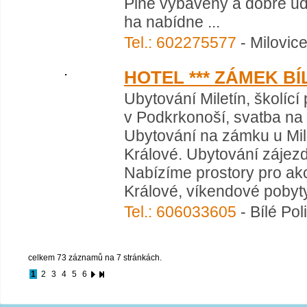
Plně vybavený a dobře ud
ha nabídne ...
Tel.: 602275577
- Milovice
HOTEL *** ZÁMEK B
Ubytování Miletín, školící
v Podkrkonoší, svatba na
Ubytování na zámku u Mil
Králové. Ubytování zájezdů
Nabízíme prostory pro akc
Králové, víkendové pobyty
Tel.: 606033605
- Bílé Pol
celkem 73 záznamů na 7 stránkách.
1
2
3
4
5
6