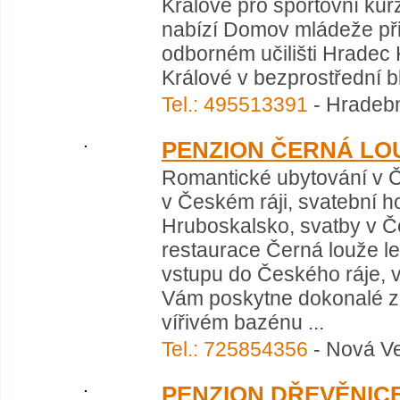
Králové pro sportovní kur
nabízí Domov mládeže při
odborném učilišti Hradec 
Králové v bezprostřední blí
Tel.: 495513391
- Hradebn
PENZION ČERNÁ LO
Romantické ubytování v Č
v Českém ráji, svatební ho
Hruboskalsko, svatby v Če
restaurace Černá louže le
vstupu do Českého ráje, v 
Vám poskytne dokonalé z
vířivém bazénu ...
Tel.: 725854356
- Nová Ve
PENZION DŘEVĚNIC