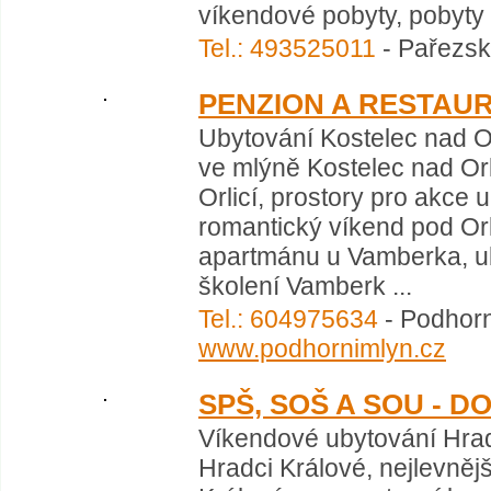
víkendové pobyty, pobyty s
Tel.: 493525011
- Pařezská
PENZION A RESTAU
Ubytování Kostelec nad Or
ve mlýně Kostelec nad Orl
Orlicí, prostory pro akce 
romantický víkend pod Or
apartmánu u Vamberka, uby
školení Vamberk ...
Tel.: 604975634
- Podhorn
www.podhornimlyn.cz
SPŠ, SOŠ A SOU - 
Víkendové ubytování Hrad
Hradci Králové, nejlevněj