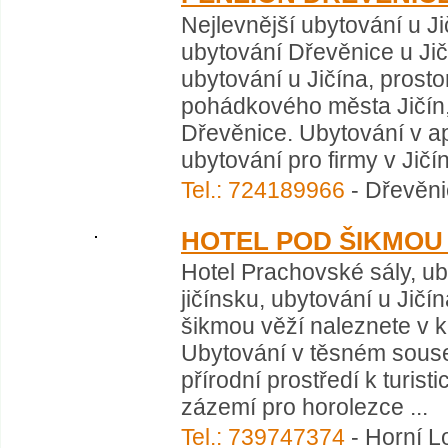
Nejlevnější ubytování u J
ubytování Dřevěnice u Jič
ubytování u Jičína, prosto
pohádkového města Jičín,
Dřevěnice. Ubytování v ap
ubytování pro firmy v Jičín
Tel.: 724189966
- Dřevěni
HOTEL POD ŠIKMOU 
Hotel Prachovské sály, ub
jičínsku, ubytování u Jičí
šikmou věží naleznete v 
Ubytování v těsném sous
přírodní prostředí k turist
zázemí pro horolezce ...
Tel.: 739747374
- Horní L