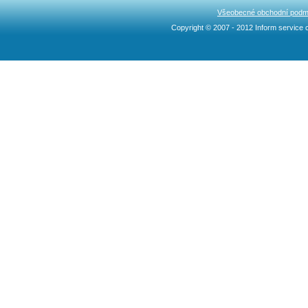
Všeobecné obchodní podm
Copyright © 2007 - 2012 Inform service c
Ncllw 브랜드
スーパー