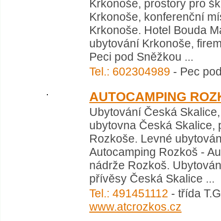
Krkonoše, prostory pro š
Krkonoše, konferenční mís
Krkonoše. Hotel Bouda Mám
ubytování Krkonoše, fire
Peci pod Sněžkou ...
Tel.: 602304989
- Pec po
AUTOCAMPING ROZ
Ubytování Česká Skalice,
ubytovna Česká Skalice, 
Rozkoše. Levné ubytování
Autocamping Rozkoš - Aut
nádrže Rozkoš. Ubytování
přívěsy Česká Skalice ...
Tel.: 491451112
- třída T.
www.atcrozkos.cz