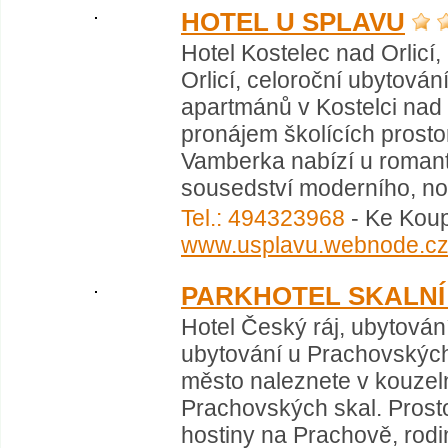
HOTEL U SPLAVU
Hotel Kostelec nad Orlicí
Orlicí, celoroční ubytován
apartmánů v Kostelci nad O
pronájem školících prostor
Vamberka nabízí u romant
sousedství moderního, no
Tel.: 494323968
- Ke Koupa
www.usplavu.webnode.c
PARKHOTEL SKALNÍ
Hotel Český ráj, ubytování
ubytování u Prachovských 
město naleznete v kouzeln
Prachovských skal. Prosto
hostiny na Prachově, rod