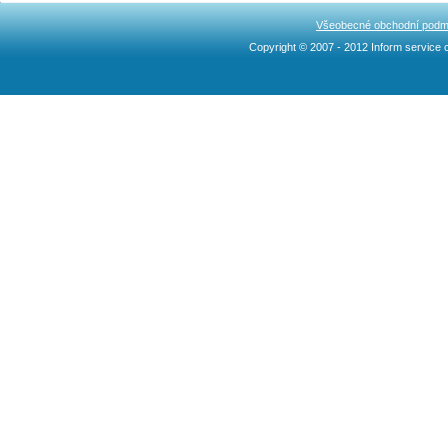
Všeobecné obchodní podm
Copyright © 2007 - 2012 Inform service c
Ncllw 브랜드
スーパー