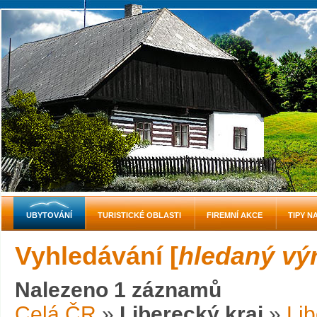
UBYTOVÁNÍ
TURISTICKÉ OBLASTI
FIREMNÍ AKCE
TIPY N
Vyhledávání [
hledaný výr
Nalezeno 1 záznamů
Celá ČR
»
Liberecký kraj
»
Lib