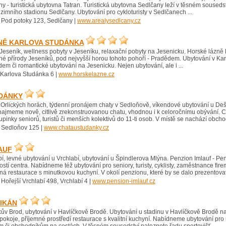
y - turistická ubytovna Tatran. Turistická ubytovna Sedlčany leží v těsném sousedstv
i zimního stadionu Sedlčany. Ubytování pro cykloturisty v Sedlčanech ...
 Pod potoky 123, Sedlčany |
www.arealysedlcany.cz
NĚ KARLOVA STUDÁNKA
eseník, wellness pobyty v Jeseníku, relaxační pobyty na Jesenicku. Horské lázně
é přírody Jeseníků, pod nejvyšší horou tohoto pohoří - Pradědem. Ubytování v Karl
m či romantické ubytování na Jesenicku. Nejen ubytování, ale i ...
 Karlova Studánka 6 |
www.horskelazne.cz
UDÁNKY
 Orlických horách, týdenní pronájem chaty v Sedloňově, víkendové ubytování u De
najmeme nově, citlivě zrekonstruovanou chatu, vhodnou i k celoročnímu obývání. C
upinky seniorů, turistů či menších kolektivů do 11-ti osob. V místě se nachází obchod
 Sedloňov 125 |
www.chataustudanky.cz
AUF
í, levné ubytování u Vrchlabí, ubytování u Špindlerova Mlýna. Penzion Imlauf - Pen
tí centra. Nabídneme též ubytování pro seniory, turisty, cyklisty, zaměstnance firem
ná restaurace s minutkovou kuchyní. V okolí penzionu, které by se dalo prezentovat 
 Hořejší Vrchlabí 498, Vrchlabí 4 |
www.pension-imlauf.cz
IKÁN
kův Brod, ubytování v Havlíčkově Brodě. Ubytování u stadinu v Havlíčkově Brodě n
koje, příjemné prostředí restaurace s kvalitní kuchyní. Nabídneme ubytování pro r