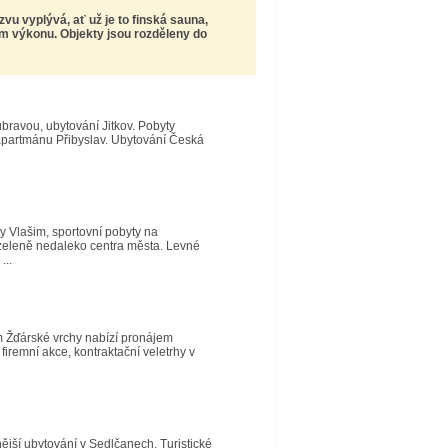
zvu vyplývá, ať už je to finská sauna,
ím výkonu. Objekty jsou rozděleny do
bravou, ubytování Jitkov. Pobyty
apartmánu Přibyslav. Ubytování Česká
y Vlašim, sportovní pobyty na
 zeleně nedaleko centra města. Levné
...
 Žďárské vrchy nabízí pronájem
firemní akce, kontraktační veletrhy v
jší ubytování v Sedlčanech. Turistické