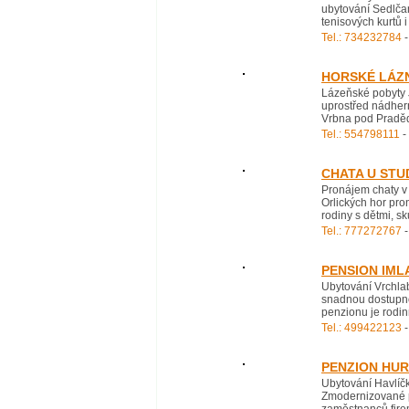
ubytování Sedlčan
tenisových kurtů 
Tel.: 734232784
-
HORSKÉ LÁZ
Lázeňské pobyty J
uprostřed nádhern
Vrbna pod Praděde
Tel.: 554798111
-
CHATA U ST
Pronájem chaty v
Orlických hor pro
rodiny s dětmi, sk
Tel.: 777272767
-
PENSION IML
Ubytování Vrchlab
snadnou dostupnos
penzionu je rodin
Tel.: 499422123
-
PENZION HUR
Ubytování Havlíč
Zmodernizované po