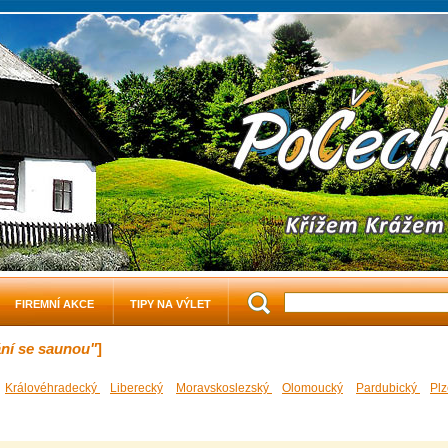
FIREMNÍ AKCE
TIPY NA VÝLET
ání se saunou"
]
Královéhradecký
Liberecký
Moravskoslezský
Olomoucký
Pardubický
Pl