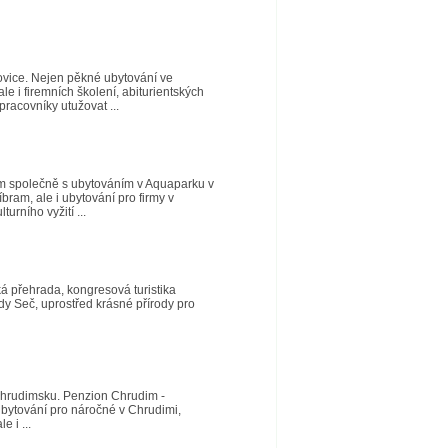
ovice. Nejen pěkné ubytování ve
e i firemních školení, abiturientských
pracovníky utužovat ...
am společně s ubytováním v Aquaparku v
bram, ale i ubytování pro firmy v
urního vyžití ...
á přehrada, kongresová turistika
y Seč, uprostřed krásné přírody pro
 Chrudimsku. Penzion Chrudim -
bytování pro náročné v Chrudimi,
 i ...