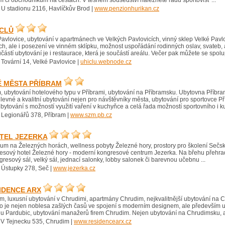
 či obchodníkům na cestách. V těsném sousedství naleznete řadu sportovišť ...
 U stadionu 2116, Havlíčkův Brod |
www.penzionhurikan.cz
ICLŮ
avlovice, ubytování v apartmánech ve Velkých Pavlovicích, vinný sklep Velké Pavl
ch, ale i posezení ve vinném sklípku, možnost uspořádání rodinných oslav, svateb, al
částí ubytování je i restaurace, která je součástí areálu. Večer pak můžete se spolu
 Tovární 14, Velké Pavlovice |
uhiclu.webnode.cz
Ě MĚSTA PŘÍBRAM
, ubytování hotelového typu v Příbrami, ubytování na Příbramsku. Ubytovna Příbr
levné a kvalitní ubytování nejen pro návštěvníky města, ubytování pro sportovce Pří
ytování s možností využití vaření v kuchyňce a celá řada možností sportovního i kult
 Legionářů 378, Příbram |
www.szm.pb.cz
TEL JEZERKA
um na Železných horách, wellness pobyty Železné hory, prostory pro školení Sečsk
esový hotel Železné hory - moderní kongresové centrum Jezerka. Na břehu přehrad
gresový sál, velký sál, jednací salonky, lobby salonek či barevnou učebnu ...
 Ústupky 278, Seč |
www.jezerka.cz
IDENCE ARX
m, luxusní ubytování v Chrudimi, apartmány Chrudim, nejkvalitnější ubytování na
o je nejen noblesa zašlých časů ve spojení s moderním designem, ale především u
í u Pardubic, ubytování manažerů firem Chrudim. Nejen ubytování na Chrudimsku, ale
 V Tejnecku 535, Chrudim |
www.residencearx.cz