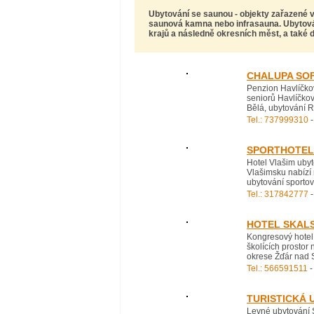
Ubytování se saunou
- objekty zařazené v
saunová kamna nebo infrasauna. Ubytován
krajů a následně okresních měst, a také do
CHALUPA SOF
Penzion Havlíčkov
seniorů Havlíčko
Bělá, ubytování R
Tel.: 737999310
-
SPORTHOTEL 
Hotel Vlašim ubyt
Vlašimsku nabízí 
ubytování sportov
Tel.: 317842777
-
HOTEL SKAL
Kongresový hotel
školících prostor
okrese Žďár nad 
Tel.: 566591511
-
TURISTICKÁ 
Levné ubytování S