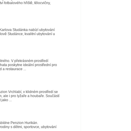
í fotbalového hřiště, tělocvičny,
 Karlova Studánka nabízí ubytování
ově Studánce, kvalitní ubytování u
štného. V překrásném prostředí
hata poskytne ideální prostřední pro
 a restaurace ...
zion Vrchlabí, v klidném prostředí se
, ale i pro lyžaře a houbaře. Součástí
jako ...
abídne Penzion Hurikán.
odiny s dětmi, sportovce, ubytování