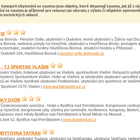
 kategorii Ubytování se saunou jsou objekty, které disponují saunou, jak již z ná
í se saunou je příjemné pro relaxaci po návratu z výletu či nějakém sportovn
 turistických oblastí.
IE
a Borová - Penzion Sofie, ubytování v Oudoleni, levné ubytování u Ždírce nad Dou
va Borová, wellness pobyty na Vysočině, ubytování u Havlíčkova Brodu, pronájem 
ozsochatec, svatební hostiny Havlíčkova Borová, smuteční hostiny u Přibyslavi ...
 Oudoleň 104, Havlíčkova Borová |
penzion-sofie.webnode.cz
- TJ SPARTAK VLAŠIM
ování Vlašim, hotelové ubytování ve Vlašimi, sportcentrum Vlašim. Relaxační pobyt
moderní Sportcentrum Vlašim. Hotel ve Vlašimi, je především ubytování uprostřed
ců ve Vlašimi, turistické ubytování Podblanicko, ubytování pro sportovce ve Vlašimi 
 Sportovní 1570, Vlašim |
www.spartakvlasim.wz.cz
SKÝ DVŮR
 Českomoravská vysočina - Hotel u Bystřice nad Pernštejnem. Kongresové centrum
 na Vysočině, kongresové sály, učebny pro semináře, konference, kongresy, školení, 
Sázavou mezi městy Bystřice nad Pernštejnem a Nové Město na Moravě ...
 Lísek 52, Bystřice nad Pernštejnem |
www.skalskydvur.cz
UBYTOVNA TATRAN
edlčany, ubytování Toulava, ubytování na Sedlčansku, ubytovna Sedlčany, nejlevně