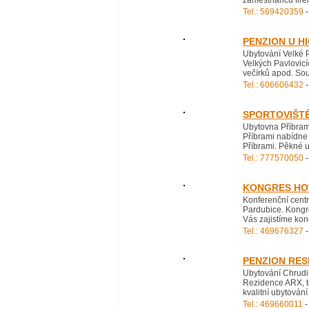
zaměstnanců firem
Tel.: 569420359
-
PENZION U H
Ubytování Velké P
Velkých Pavlovicí
večírků apod. Sou
Tel.: 606606432
-
SPORTOVIŠT
Ubytovna Příbram
Příbrami nabídne 
Příbrami. Pěkné ub
Tel.: 777570050
-
KONGRES HO
Konferenční centr
Pardubice. Kongr
Vás zajistíme kon
Tel.: 469676327
-
PENZION RES
Ubytování Chrudi
Rezidence ARX, t
kvalitní ubytován
Tel.: 469660011
-