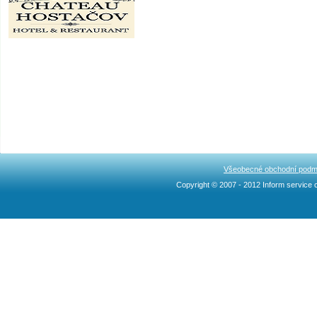
Všeobecné obchodní podm
Copyright © 2007 - 2012 Inform service c
Ncllw 브랜드
スーパー