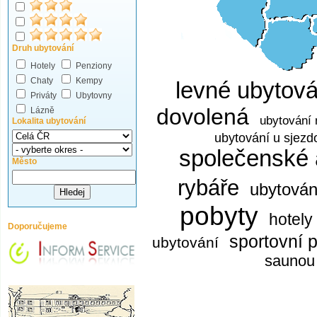
Druh ubytování
Hotely
Penziony
Chaty
Kempy
levné ubytová
Priváty
Ubytovny
dovolená
Lázně
ubytování 
Lokalita ubytování
ubytování u sjezd
společenské
Město
rybáře
ubytován
pobyty
hotely
Doporučujeme
sportovní 
ubytování
saunou