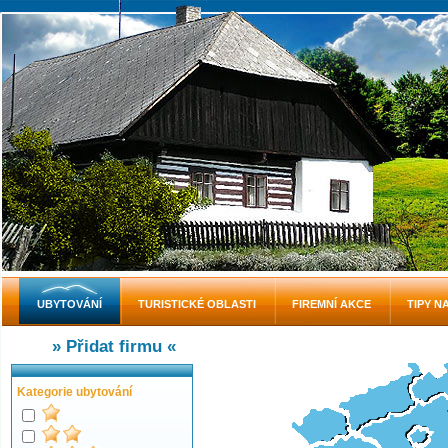
UBYTOVÁNÍ
TURISTICKÉ OBLASTI
FIREMNÍ AKCE
TIPY N
» Přidat firmu «
Kategorie ubytování