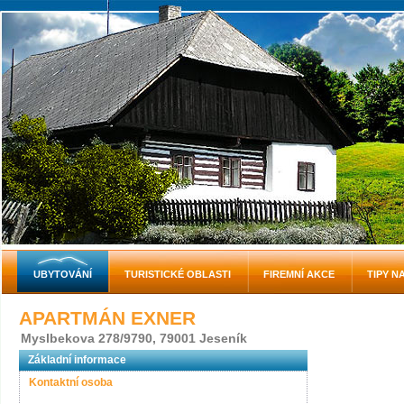
UBYTOVÁNÍ
TURISTICKÉ OBLASTI
FIREMNÍ AKCE
TIPY N
APARTMÁN EXNER
Myslbekova 278/9790, 79001 Jeseník
Základní informace
Kontaktní osoba