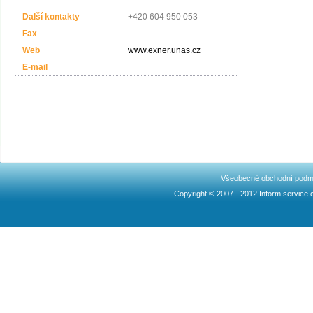
Další kontakty
+420 604 950 053
Fax
Web
www.exner.unas.cz
E-mail
Všeobecné obchodní podm
Copyright © 2007 - 2012 Inform service c
Ncllw 브랜드
スーパー