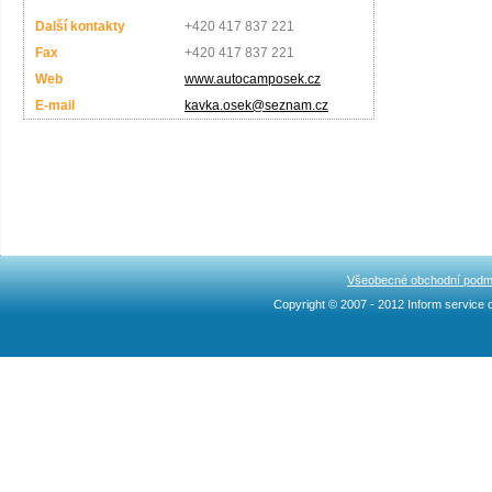
Další kontakty
+420 417 837 221
Fax
+420 417 837 221
Web
www.autocamposek.cz
E-mail
kavka.osek@seznam.cz
Všeobecné obchodní podm
Copyright © 2007 - 2012 Inform service c
Ncllw 브랜드
スーパー