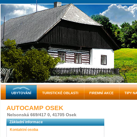
UBYTOVÁNÍ
TURISTICKÉ OBLASTI
FIREMNÍ AKCE
TIPY N
AUTOCAMP OSEK
Nelsonská 669/417 0, 41705 Osek
Základní informace
Kontaktní osoba