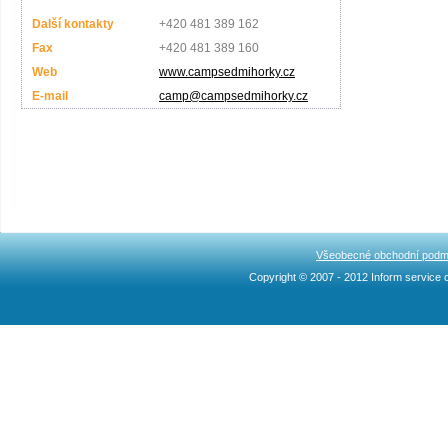
Další kontakty
+420 481 389 162
Fax
+420 481 389 160
Web
www.campsedmihorky.cz
E-mail
camp@campsedmihorky.cz
Všeobecné obchodní podm
Copyright © 2007 - 2012 Inform service c
Ncllw 브랜드
スーパー