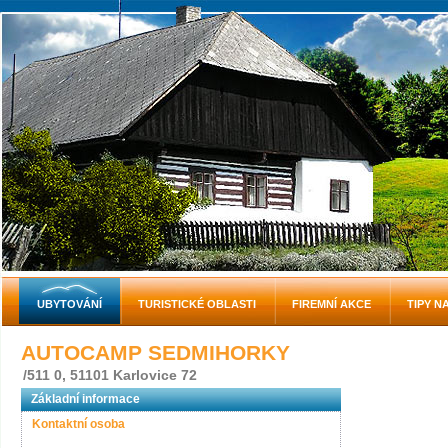
UBYTOVÁNÍ
TURISTICKÉ OBLASTI
FIREMNÍ AKCE
TIPY N
AUTOCAMP SEDMIHORKY
/511 0, 51101 Karlovice 72
Základní informace
Kontaktní osoba