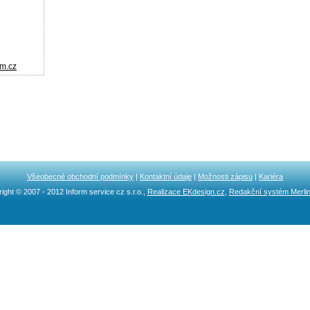
am.cz
Všeobecné obchodní podmínky
|
Kontaktní údaje
|
Možnosti zápisu
|
Kariéra
ight © 2007 - 2012 Inform service cz s.r.o.,
Realizace EKdesign.cz
,
Redakční systém Merli
Ncllw 브랜드
スーパーコピーブランド
iphone ケース ブランド