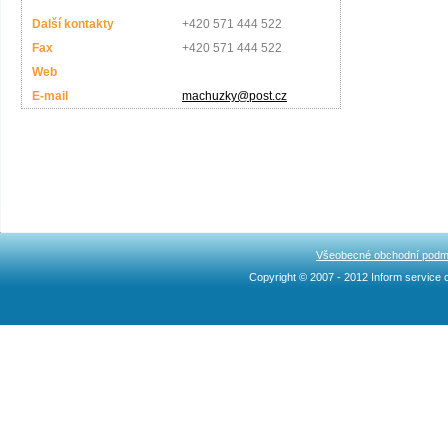
Další kontakty
+420 571 444 522
Fax
+420 571 444 522
Web
E-mail
machuzky@post.cz
Všeobecné obchodní podm
Copyright © 2007 - 2012 Inform service c
Ncllw 브랜드
スーパー