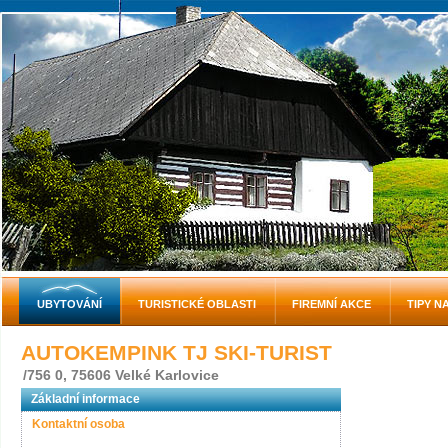
UBYTOVÁNÍ
TURISTICKÉ OBLASTI
FIREMNÍ AKCE
TIPY N
AUTOKEMPINK TJ SKI-TURIST
/756 0, 75606 Velké Karlovice
Základní informace
Kontaktní osoba