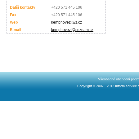
Další kontakty
+420 571 445 106
Fax
+420 571 445 106
Web
kemphovezi.wz.cz
E-mail
kemphovezi@seznam.cz
Všeobecné obchodní podm
Copyright © 2007 - 2012 Inform service c
Ncllw 브랜드
スーパー