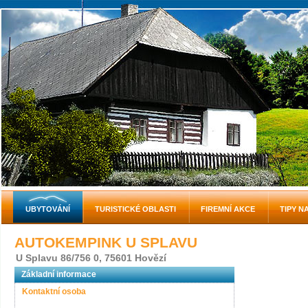
UBYTOVÁNÍ
TURISTICKÉ OBLASTI
FIREMNÍ AKCE
TIPY N
AUTOKEMPINK U SPLAVU
U Splavu 86/756 0, 75601 Hovězí
Základní informace
Kontaktní osoba