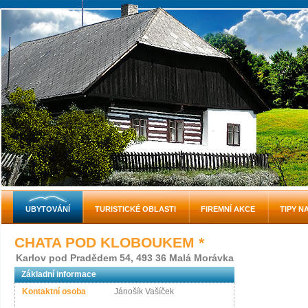
UBYTOVÁNÍ
TURISTICKÉ OBLASTI
FIREMNÍ AKCE
TIPY N
CHATA POD KLOBOUKEM
*
Karlov pod Pradědem 54, 493 36 Malá Morávka
Základní informace
Kontaktní osoba
Jánošík Vašíček