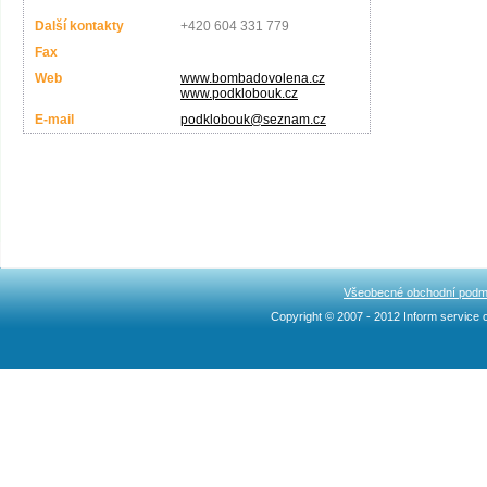
Další kontakty
+420 604 331 779
Fax
Web
www.bombadovolena.cz
www.podklobouk.cz
E-mail
podklobouk@seznam.cz
Všeobecné obchodní podm
Copyright © 2007 - 2012 Inform service c
Ncllw 브랜드
スーパー