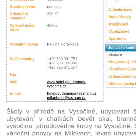
Otevírací doba
non-stop
Jednolůžkový
Orientační
390 Kč
Dvoulůžkový
cena/noc
Trojlůžkový
Celkový počet
40+50
lůžek
Vícelůžkový
Apartmán
Kontaktní osoba
Pavlína Morávková
Jednací a konfe
Místnost
Další kontakty
+420 603 901 751
Kongresový sál
+420 733 114 952
+420 725 871 167
Víceúčelový sál
Fax
Jednací salonk
Web
www.hotel-gaudeamus-
Učebna, posluc
vysocina.cz
E-mail
hotelgaudeamus@seznam.cz
milanhotel@seznam.cz
Školy v přírodě na Vysočině, ubytování š
ubytování v chatkách Devět skal, bran
vysočina, přírodovědné kurzy na Vysočině. S
vánoční pobyty na Milovech, levné ubytov