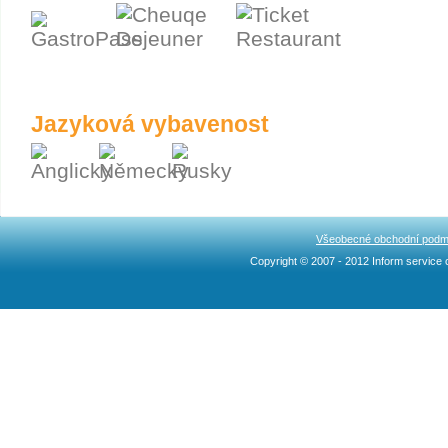
Jazyková vybavenost
Všeobecné obchodní podm
Copyright © 2007 - 2012 Inform service c
Ncllw 브랜드
スーパー