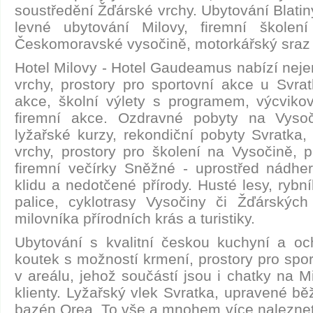
soustředění Žďárské vrchy. Ubytování Blatiny
levné ubytování Milovy, firemní školen
Českomoravské vysočině, motorkářský sraz
Hotel Milovy - Hotel Gaudeamus nabízí neje
vrchy, prostory pro sportovní akce u Svrat
akce, školní výlety s programem, výcvikov
firemní akce. Ozdravné pobyty na Vysoči
lyžařské kurzy, rekondiční pobyty Svratka,
vrchy, prostory pro školení na Vysočině, p
firemní večírky Sněžné - uprostřed nádhern
klidu a nedotčené přírody. Husté lesy, rybní
palice, cyklotrasy Vysočiny či Žďárský
milovníka přírodních krás a turistiky.
Ubytování s kvalitní českou kuchyní a 
koutek s možností krmení, prostory pro spor
v areálu, jehož součástí jsou i chatky na 
klienty. Lyžařský vlek Svratka, upravené bě
bazén Orea. To vše a mnohem více naleznete