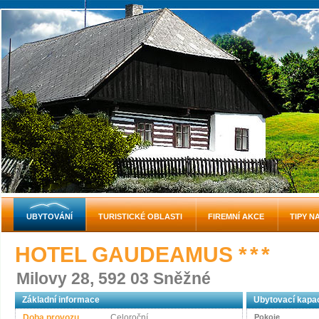
UBYTOVÁNÍ
TURISTICKÉ OBLASTI
FIREMNÍ AKCE
TIPY N
HOTEL GAUDEAMUS
* * *
Milovy 28, 592 03 Sněžné
Základní informace
Ubytovací kapac
Doba provozu
Celoroční
Pokoje