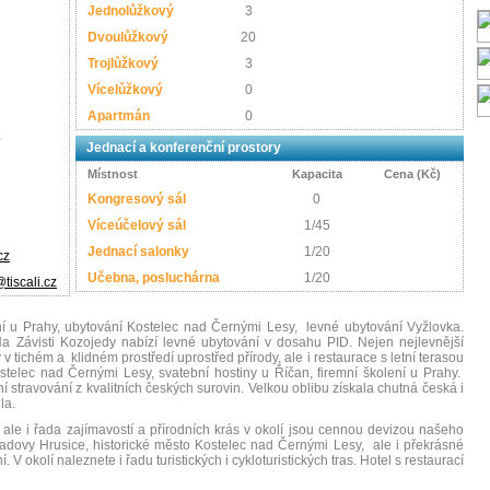
Jednolůžkový
3
Dvoulůžkový
20
Trojlůžkový
3
Vícelůžkový
0
Apartmán
0
á
Jednací a konferenční prostory
Místnost
Kapacita
Cena (Kč)
Kongresový sál
0
Víceúčelový sál
1/45
Jednací salonky
1/20
cz
Učebna, posluchárna
1/20
tiscali.cz
ní u Prahy, ubytování Kostelec nad Černými Lesy, levné ubytování Vyžlovka.
a Závisti Kozojedy nabízí levné ubytování v dosahu PID. Nejen nejlevnější
v tichém a klidném prostředí uprostřed přírody, ale i restaurace s letní terasou
telec nad Černými Lesy, svatební hostiny u Říčan, firemní školení u Prahy.
stravování z kvalitních českých surovin. Velkou oblibu získala chutná česká i
la.
ale i řada zajímavostí a přírodních krás v okolí jsou cennou devizou našeho
Ladovy Hrusice, historické město Kostelec nad Černými Lesy, ale i překrásné
 V okolí naleznete i řadu turistických i cykloturistických tras. Hotel s restaurací