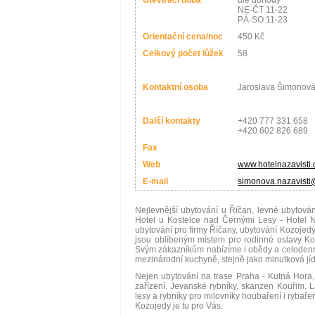
Otevírací doba
dle dohody
NE-ČT 11-22
PÁ-SO 11-23
Orientační cena/noc
450 Kč
Celkový počet lůžek
58
Kontaktní osoba
Jaroslava Šimonov
Další kontakty
+420 777 331 658
+420 602 826 689
Fax
Web
www.hotelnazavisti.
E-mail
simonova.nazavisti@
Nejlevnější ubytování u Říčan, levné ubytová
Hotel u Kostelce nad Černými Lesy - Hotel N
ubytování pro firmy Říčany, ubytování Kozojedy 
jsou oblíbeným místem pro rodinné oslavy Kos
Svým zákazníkům nabízíme i obědy a celodenní 
mezinárodní kuchyně, stejně jako minutková jíd
Nejen ubytování na trase Praha - Kutná Hora, 
zařízení. Jevanské rybníky, skanzen Kouřim, 
lesy a rybníky pro milovníky houbaření i rybaření.
Kozojedy je tu pro Vás.