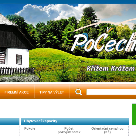
FIREMNÍ AKCE
TIPY NA VÝLET
Ubytovací kapacity
Pokoje
Počet
Orientační cena/noc
pokojů/chatek
(Kč)