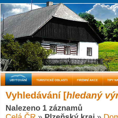
UBYTOVÁNÍ
TURISTICKÉ OBLASTI
FIREMNÍ AKCE
TIPY N
Vyhledávání [
hledaný vý
Nalezeno 1 záznamů
Celá ČR
»
Plzeňský kraj
»
Dom