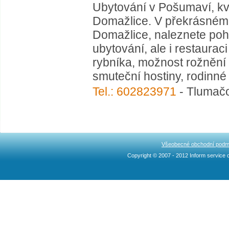
Ubytování v Pošumaví, kva
Domažlice. V překrásném
Domažlice, naleznete po
ubytování, ale i restaurac
rybníka, možnost rožnění i
smuteční hostiny, rodinné 
Tel.: 602823971
- Tlumačo
Všeobecné obchodní podm
Copyright © 2007 - 2012 Inform service c
Ncllw 브랜드
スーパー