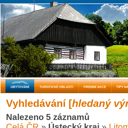
UBYTOVÁNÍ
TURISTICKÉ OBLASTI
FIREMNÍ AKCE
TIPY N
Vyhledávání [
hledaný vý
Nalezeno 5 záznamů
Celá ČR
»
Ústecký kraj
»
Lito