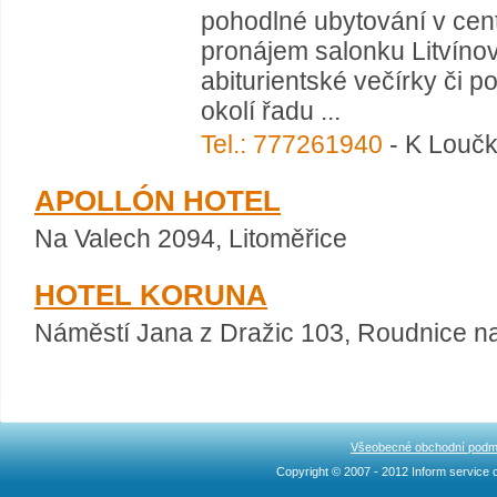
pohodlné ubytování v centr
pronájem salonku Litvínov,
abiturientské večírky či p
okolí řadu ...
Tel.: 777261940
- K Loučk
APOLLÓN HOTEL
Na Valech 2094, Litoměřice
HOTEL KORUNA
Náměstí Jana z Dražic 103, Roudnice 
Všeobecné obchodní podm
Copyright © 2007 - 2012 Inform service c