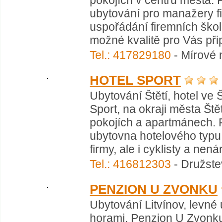
pokojích v centru města. P
ubytování pro manažery fi
uspořádání firemních škol
možné kvalitě pro Vás přip
Tel.: 417829180
- Mírové n
HOTEL SPORT
Ubytování Štětí, hotel ve 
Sport, na okraji města Št
pokojích a apartmánech. 
ubytovna hotelového typu n
firmy, ale i cyklisty a nen
Tel.: 416812303
- Družstev
PENZION U ZVONKU
Ubytování Litvínov, levné
horami. Penzion U Zvonku