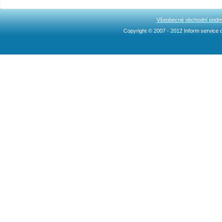
Všeobecné obchodní podm
Copyright © 2007 - 2012 Inform service c
Ncllw 브랜드
スーパー