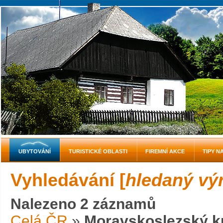
UBYTOVÁNÍ
TURISTICKÉ OBLASTI
FIREMNÍ AKCE
TIPY N
Vyhledávání [
hledaný vý
Nalezeno 2 záznamů
Celá ČR
»
Moravskoslezský k