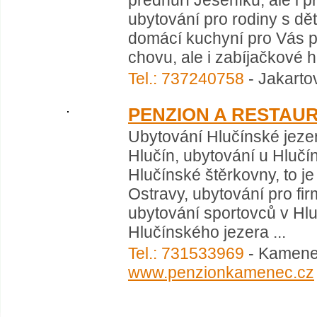
předhůří Jeseníku, ale i p
ubytování pro rodiny s dět
domácí kuchyní pro Vás při
chovu, ale i zabíjačkové h
Tel.: 737240758
- Jakarto
PENZION A RESTAU
Ubytování Hlučínské jezer
Hlučín, ubytování u Hluč
Hlučínské štěrkovny, to j
Ostravy, ubytování pro fi
ubytování sportovců v Hlu
Hlučínského jezera ...
Tel.: 731533969
- Kamenec
www.penzionkamenec.cz