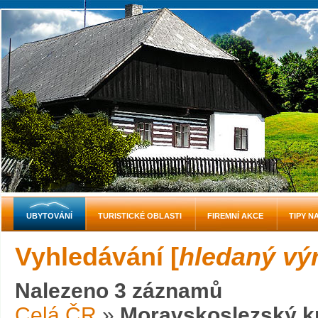
UBYTOVÁNÍ
TURISTICKÉ OBLASTI
FIREMNÍ AKCE
TIPY N
Vyhledávání [
hledaný vý
Nalezeno 3 záznamů
Celá ČR
»
Moravskoslezský k