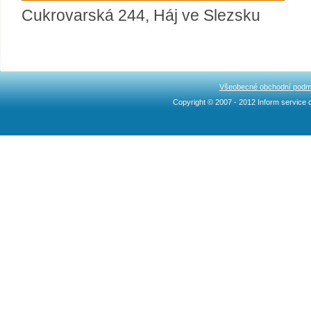
Cukrovarská 244, Háj ve Slezsku
Všeobecné obchodní podm
Copyright © 2007 - 2012 Inform service c
Ncllw 브랜드
スーパー