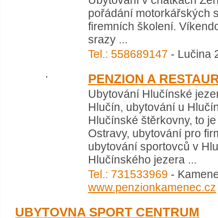
Ubytování v chatkách Žer
pořádání motorkářských sr
firemních školení. Víkend
srazy ...
Tel.: 558689147
- Lučina 
PENZION A RESTAU
Ubytování Hlučínské jezer
Hlučín, ubytování u Hluč
Hlučínské štěrkovny, to j
Ostravy, ubytování pro fi
ubytování sportovců v Hlu
Hlučínského jezera ...
Tel.: 731533969
- Kamenec
www.penzionkamenec.cz
UBYTOVNA SPORT CENTRUM