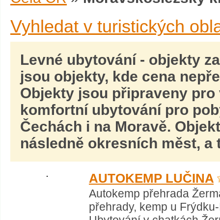
Vyhledat v turistických obl
Levné ubytování
- objekty z
jsou objekty, kde cena nepře
Objekty jsou připraveny pro 
komfortní ubytování pro pob
Čechách i na Moravě
. Objek
následně okresních měst, a t
AUTOKEMP LUČINA
Autokemp přehrada Žerma
přehrady, kemp u Frýdku-M