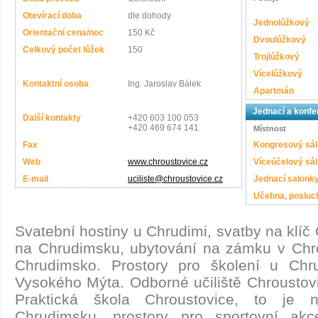
Otevírací doba
dle dohody
Jednolůžkový
Orientační cena/noc
150 Kč
Dvoulůžkový
Celkový počet lůžek
150
Trojlůžkový
Vícelůžkový
Kontaktní osoba
Ing. Jaroslav Bálek
Apartmán
Jednací a konfe
Další kontakty
+420 603 100 053
+420 469 674 141
Místnost
Fax
Kongresový sál
Web
www.chroustovice.cz
Víceúčelový sál
E-mail
uciliste@chroustovice.cz
Jednací salonk
Učebna, posluc
Svatební hostiny u Chrudimi, svatby na klí
na Chrudimsku, ubytování na zámku v Chro
Chrudimsko. Prostory pro školení u Chr
Vysokého Mýta. Odborné učiliště Chroustov
Praktická škola Chroustovice, to je n
Chrudimsku, prostory pro sportovní ak