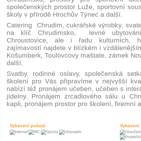
společenských prostor Luže, sportovní sou
školy v přírodě Hrochův Týnec a další.
Catering Chrudim, cukrářské výrobky, svate
na klíč Chrudimsko, levné ubytování
Chroustovice, ale i řadu kulturních, h
zajímavostí najdete v blízkém i vzdálenější
Košumberk, Toulovcovy maštale, zámek Nov
další.
Svatby, rodinné oslavy, společenská setk
školení pro Vás připravíme v nejvyšší kval
nabízí též pronájem učeben, učeben s interak
jídelny. Pronájem zrcadlového sálu u Ch
kapli, pronájem prostor pro školení, firemní 
Vybavení pokojů
Vybavení 