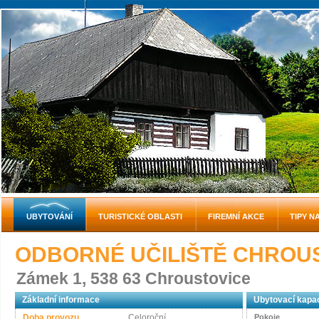
UBYTOVÁNÍ
TURISTICKÉ OBLASTI
FIREMNÍ AKCE
TIPY N
ODBORNÉ UČILIŠTĚ CHROU
Zámek 1, 538 63 Chroustovice
Základní informace
Ubytovací kapac
Doba provozu
Celoroční
Pokoje