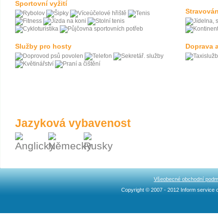
Sportovní vyžití
Stravován
Služby pro hosty
Doprava a
Jazyková vybavenost
Všeobecné obchodní podm
Copyright © 2007 - 2012 Inform service c
Ncllw 브랜드
スーパー