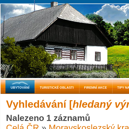
UBYTOVÁNÍ
TURISTICKÉ OBLASTI
FIREMNÍ AKCE
TIPY N
Vyhledávání [
hledaný výr
Nalezeno 1 záznamů
Celá ČR
»
Moravskoslezský kra