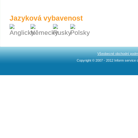
Jazyková vybavenost
Všeobecné obchodní podm
Copyright © 2007 - 2012 Inform service c
Ncllw 브랜드
スーパー