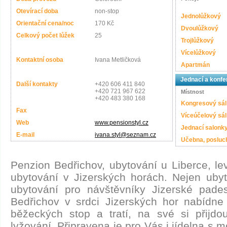
Otevírací doba
non-stop
Jednolůžkový
Orientační cena/noc
170 Kč
Dvoulůžkový
Celkový počet lůžek
25
Trojlůžkový
Vícelůžkový
Kontaktní osoba
Ivana Metličková
Apartmán
Jednací a konfe
Další kontakty
+420 606 411 840
+420 721 967 622
Místnost
+420 483 380 168
Kongresový sál
Fax
Víceúčelový sál
Web
www.pensionstyl.cz
Jednací salonk
E-mail
ivana.styl@seznam.cz
Učebna, posluc
Penzion Bedřichov, ubytování u Liberce, le
ubytování v Jizerských horách. Nejen ubyto
ubytování pro návštěvníky Jizerské padesá
Bedřichov v srdci Jizerských hor nabídne
běžeckých stop a tratí, na své si přijdo
lyžování. Připravena je pro Vás i jídelna s