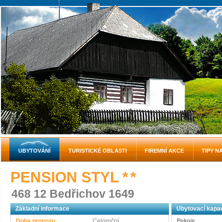
UBYTOVÁNÍ
TURISTICKÉ OBLASTI
FIREMNÍ AKCE
TIPY N
PENSION STYL
* *
468 12 Bedřichov 1649
Základní informace
Ubytovací kapac
Doba provozu
Celoroční
Pokoje