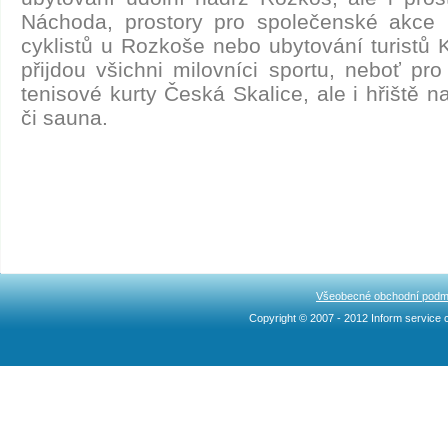
Náchoda, prostory pro společenské akce 
cyklistů u Rozkoše nebo ubytování turistů 
přijdou všichni milovníci sportu, neboť pr
tenisové kurty Česká Skalice, ale i hřiště n
či sauna.
Všeobecné obchodní podm
Copyright © 2007 - 2012 Inform service c
Ncllw 브랜드
スーパー