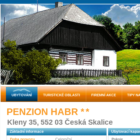
UBYTOVÁNÍ
TURISTICKÉ OBLASTI
FIREMNÍ AKCE
TIPY N
PENZION HABR
* *
Kleny 35, 552 03 Česká Skalice
Základní informace
Ubytovací kapac
Doba provozu
Celoroční
Pokoje