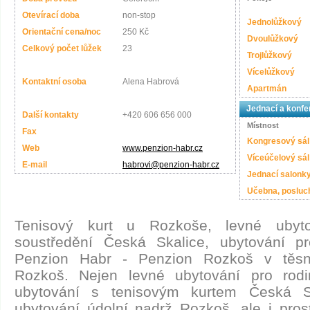
Otevírací doba
non-stop
Jednolůžkový
Orientační cena/noc
250 Kč
Dvoulůžkový
Celkový počet lůžek
23
Trojlůžkový
Vícelůžkový
Kontaktní osoba
Alena Habrová
Apartmán
Jednací a konfe
Další kontakty
+420 606 656 000
Místnost
Fax
Kongresový sál
Web
www.penzion-habr.cz
Víceúčelový sál
E-mail
habrovi@penzion-habr.cz
Jednací salonk
Učebna, posluc
Tenisový kurt u Rozkoše, levné ubyto
soustředění Česká Skalice, ubytování p
Penzion Habr - Penzion Rozkoš v těsn
Rozkoš. Nejen levné ubytování pro rod
ubytování s tenisovým kurtem Česká Sk
ubytování údolní nadrž Rozkoš, ale i pros