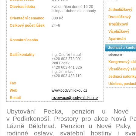
Otevírací doba
květen-říjen denně 16-20
Jednolůžkový
listopad-duben dle dohody
Dvoulůžkový
Orientační cena/noc
380 Kč
Trojlůžkový
Celkový počet lůžek
24+6
Vícelůžkový
Apartmán
Kontaktní osoba
Jednací a konfe
Další kontakty
Ing. Ondřej Imlauf
Místnost
+420 603 373 091
Kongresový sál
Petr Bocek
+420 603 441 326
Víceúčelový sál
Ing. Jiří Imlauf
+420 603 433 110
Jednací salonk
Fax
Učebna, posluc
Web
www.podvyhlidkou.cz
E-mail
rezervace@podvyhlidkou.cz
Ubytování Pecka, penzion u Nové Pa
v Podkrkonoší. Prostory pro akce Nová P
Lázně Bělohrad. Penzion u Nové Paky, 
rodinné oslavy, svatební hostiny i sva