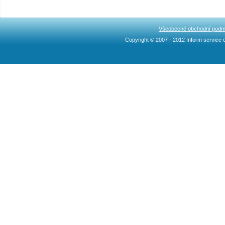
Všeobecné obchodní podm
Copyright © 2007 - 2012 Inform service c
Ncllw 브랜드
スーパー