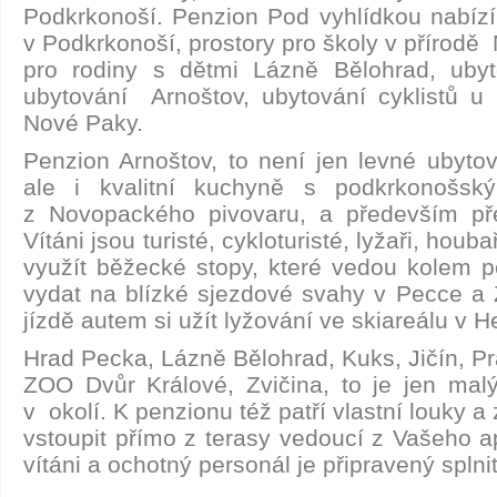
Podkrkonoší. Penzion Pod vyhlídkou nabízí 
v Podkrkonoší, prostory pro školy v přírodě
pro rodiny s dětmi Lázně Bělohrad, ubyto
ubytování Arnoštov, ubytování cyklistů u
Nové Paky.
Penzion Arnoštov, to není jen levné ubytov
ale i kvalitní kuchyně s podkrkonošsk
z Novopackého pivovaru, a především pře
Vítáni jsou turisté, cykloturisté, lyžaři, houb
využít běžecké stopy, které vedou kolem 
vydat na blízké sjezdové svahy v Pecce a Z
jízdě autem si užít lyžování ve skiareálu v He
Hrad Pecka, Lázně Bělohrad, Kuks, Jičín, P
ZOO Dvůr Králové, Zvičina, to je jen mal
v okolí. K penzionu též patří vlastní louky 
vstoupit přímo z terasy vedoucí z Vašeho a
vítáni a ochotný personál je připravený spln