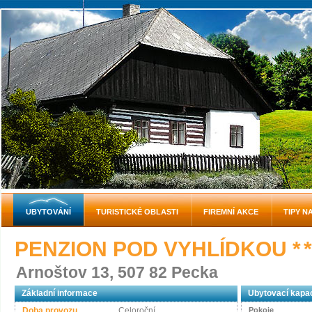
UBYTOVÁNÍ
TURISTICKÉ OBLASTI
FIREMNÍ AKCE
TIPY N
PENZION POD VYHLÍDKOU
* *
Arnoštov 13, 507 82 Pecka
Základní informace
Ubytovací kapac
Doba provozu
Celoroční
Pokoje