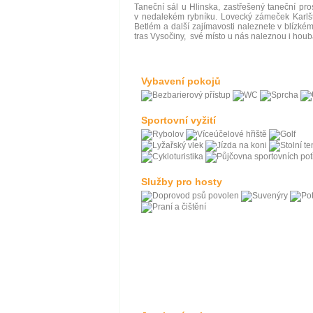
Taneční sál u Hlinska, zastřešený taneční pros
v nedalekém rybníku. Lovecký zámeček Karlšt
Betlém a další zajímavosti naleznete v blízkém 
tras Vysočiny, své místo u nás naleznou i houbař
Vybavení pokojů
Sportovní vyžití
Služby pro hosty