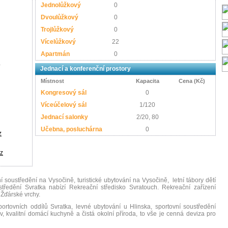
Jednolůžkový
0
Dvoulůžkový
0
Trojlůžkový
0
Vícelůžkový
22
Apartmán
0
á
Jednací a konferenční prostory
Místnost
Kapacita
Cena (Kč)
Kongresový sál
0
Víceúčelový sál
1/120
Jednací salonky
2/20, 80
Učebna, posluchárna
0
z
cz
í soustředění na Vysočině, turistické ubytování na Vysočině, letní tábory dětí
tředění Svratka nabízí Rekreační středisko Svratouch. Rekreační zařízení
 Žďárské vrchy.
portovních oddílů Svratka, levné ubytování u Hlinska, sportovní soustředění
v, kvalitní domácí kuchyně a čistá okolní příroda, to vše je cenná deviza pro