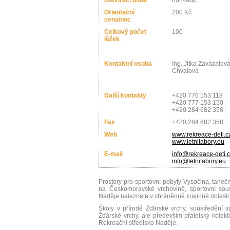
Otevírací doba
non-stop
Orientační
200 Kč
cena/noc
Celkový počet
100
lůžek
Kontaktní osoba
Ing. Jitka Zavázalov
Chvalová
Další kontakty
+420 776 153 118
+420 777 153 150
+420 284 682 358
Fax
+420 284 682 358
Web
www.rekreace-deti.c
www.letnitabory.eu
E-mail
info@rekreace-deti.
info@letnitabory.eu
Prostory pro sportovní pobyty Vysočina, tanečn
na Českomoravské vrchovině, sportovní sous
Naděje naleznete v chráněnné krajinné oblasti
Školy v přírodě Žďárské vrchy, soustředění s
Žďárské vrchy, ale především přátelský kolekti
Rekreační středisko Naděje.