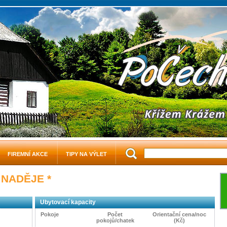
FIREMNÍ AKCE
TIPY NA VÝLET
 NADĚJE
*
Ubytovací kapacity
Pokoje
Počet
Orientační cena/noc
pokojů/chatek
(Kč)