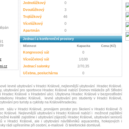
Jednolůžkový
0
Dvoulůžkový
3
Trojlůžkový
46
Vícelůžkový
0
Štěpán
Apartmán
0
Jednací a konferenční prostory
91
89
Místnost
Kapacita
Cena (Kč)
Kongresový sál
0
z
Víceúčelový sál
1/100
i.cz
Jednací salonky
2/70,35
Učebna, posluchárna
0
ové levné ubytování v Hradci Králové, nejlevnější ubytování Hradec Králové.
zy, ubytování pro sportovce Hradec Králové nabízí Domov mládeže při Střední
i Hradec Králové v Hradební ulici. Ubytovna Hradec Králové v bezprostřední
o stadionu Hradec Králové, levné ubytování pro studenty v Hradci Králové,
ytování pro turisty a cyklisty na Královéhradecku.
em sálu v Hradci Králové, pronájem prostor pro školení v Hradci Králové či
 Králové. Nejlevnější ubytování v Hradci Králové nabízí i možnost zajištění
 možné kvalitě zajistíme i ubytování zájezdů Hradec Králové, ubytování seniorů
tů v Hradci Králové, ale i ubytování návštěvníků aquacentra, hokejových i
ky rádi upřesníme při osobní, e-mailové či telefonické domluvě.