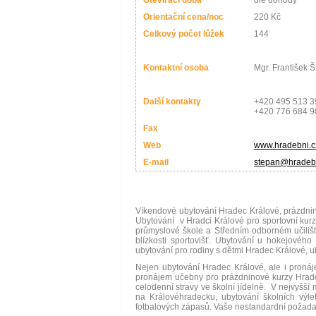
Otevírací doba
dle dohody
Orientační cena/noc
220 Kč
Celkový počet lůžek
144
Kontaktní osoba
Mgr. František 
Další kontakty
+420 495 513 3
+420 776 684 9
Fax
Web
www.hradebni.c
E-mail
stepan@hradebn
Víkendové ubytování Hradec Králové, prázdnin
Ubytování v Hradci Králové pro sportovní kur
průmyslové škole a Středním odborném učilišt
blízkosti sportovišť. Ubytování u hokejovéh
ubytování pro rodiny s dětmi Hradec Králové, ub
Nejen ubytování Hradec Králové, ale i pronáj
pronájem učebny pro prázdninové kurzy Hradec
celodenní stravy ve školní jídelně. V nejvyšší
na Královéhradecku, ubytování školních výle
fotbalových zápasů. Vaše nestandardní požadav