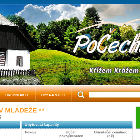
FIREMNÍ AKCE
TIPY NA VÝLET
OV MLÁDEŽE
* *
é
Ubytovací kapacity
Pokoje
Počet
Orientační cena/noc
pokojů/chatek
(Kč)