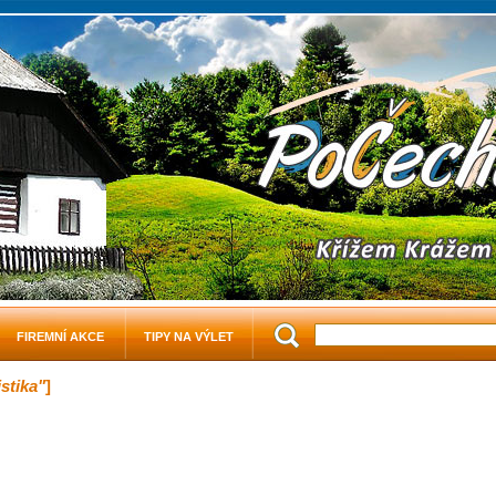
FIREMNÍ AKCE
TIPY NA VÝLET
stika"
]