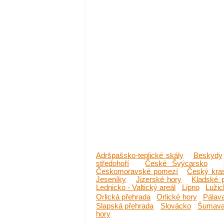
Adršpašsko-teplické skály
Beskydy
středohoří
České Švýcarsko
Českomoravské pomezí
Český kra
Jeseníky
Jizerské hory
Kladské 
Lednicko - Valtický areál
Lipno
Lužic
Orlická přehrada
Orlické hory
Pálav
Slapská přehrada
Slovácko
Šumav
hory