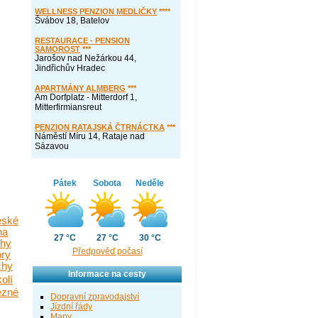
WELLNESS PENZION MEDLIČKY
****
Švábov 18, Batelov
RESTAURACE - PENSION
SAMOROST
***
Jarošov nad Nežárkou 44,
Jindřichův Hradec
APARTMÁNY ALMBERG
***
Am Dorfplatz - Mitterdorf 1,
Mitterfirmiansreut
PENZION RATAJSKÁ ČTRNÁCTKA
***
Náměstí Míru 14, Rataje nad
Sázavou
Pátek
Sobota
Neděle
eské
na
27 °C
27 °C
30 °C
chy
Předpověď počasí
ory
chy
Informace na cesty
olí
ezné
Dopravní zpravodajství
Jízdní řády
Mapy