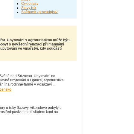
Cyklotrasy
Stavy řek
Sněhové zpravodajství
ířat.
Ubytování s agroturistikou
může být i
pobyt s nevšední relaxací při manuální
é
ubytování ve vinařství
, kdy součástí
 Světlé nad Sázavou. Ubytování na
levné ubytování u Lipnice, agroturistika
ní na rodinné farmě v Posázaví ...
rcensko
ory u řeky Sázavy, víkendové pobyty u
prostřed pastvin mezi stádem koní na