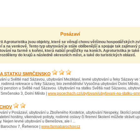
Posázaví
rii Agroturistika jsou objekty, které se věnují chovu většinou hospodářských zv
 a na venkově. Tento typ ubytování je stále oblíbenější a spojuje tak zajímavý 
tování na farmě s koňmi, která nabízí
projížďky na koních
. Agroturistika je tak
 rozděleny do krajů a následně okresních měst, a také do turistických oblastí.
NA STATKU SMRČENSKO
vání u Světlé nad Sázavou, ubytování Meziklasí, levné ubytování u řeky Sázavy ve
, rodinná rekreace u řeky Sázavy, bio zemědělství Vysočina ubytování Dolní Město, 
ný penzion u Světlé nad Sázavou. Ubytování na statku Světlá nad Sázavou, ubytová
 Smrčensko 3, Dolní Město |
www.pocechach.cz/ubytovani/ubytovani-na-statku-sm
CHOV
ání v Posázaví, ubytování u Zbořeného Kostelce, ubytování Nespeky, školící prost
tební hostiny, víkendové pobyty, rodinné oslavy či firemní školení můžete strávit u
. Nejen levné ubytování u Benešova, ale i ...
 Barochov 7, Řehenice |
www.farmabarochov.cz