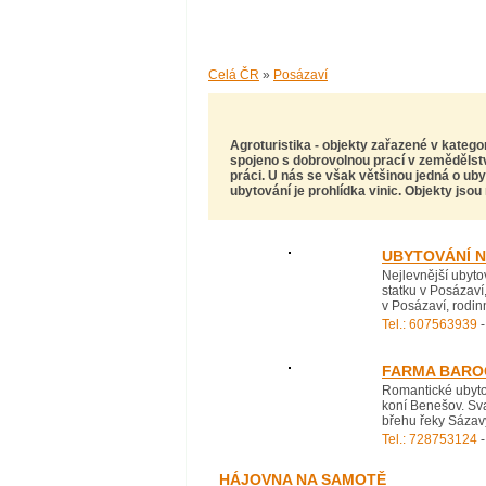
Celá ČR
»
Posázaví
Agroturistika
- objekty zařazené v katego
spojeno s dobrovolnou prací v zemědělství
práci. U nás se však většinou jedná o uby
ubytování je prohlídka vinic. Objekty jsou
UBYTOVÁNÍ 
Nejlevnější ubyto
statku v Posázaví
v Posázaví, rodin
Tel.: 607563939
-
FARMA BARO
Romantické ubytov
koní Benešov. Sva
břehu řeky Sázavy
Tel.: 728753124
-
HÁJOVNA NA SAMOTĚ