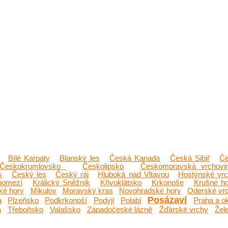
Bílé Karpaty
Blanský les
Česká Kanada
Česká Sibiř
Č
Českokrumlovsko
Českolipsko
Českomoravská vrchovi
s
Český les
Český ráj
Hluboká nad Vltavou
Hostýnské vr
pomezí
Králický Sněžník
Křivoklátsko
Krkonoše
Krušné h
ké hory
Mikulov
Moravský kras
Novohradské hory
Oderské vr
Posázaví
a
Plzeňsko
Podkrkonoší
Podyjí
Polabí
Praha a ok
a
Třeboňsko
Valašsko
Západočeské lázně
Žďárské vrchy
Žel