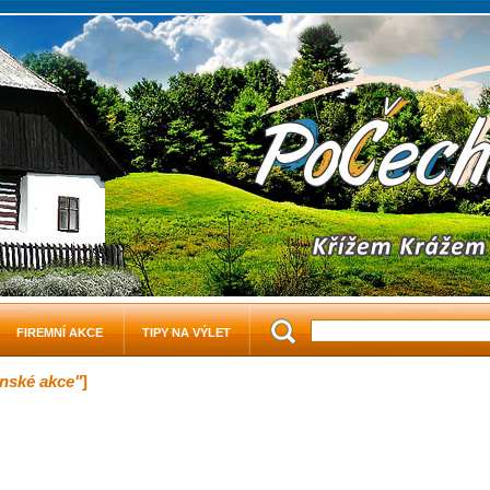
FIREMNÍ AKCE
TIPY NA VÝLET
enské akce"
]