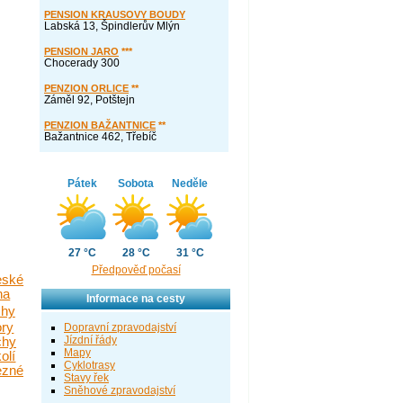
PENSION KRAUSOVY BOUDY
Labská 13, Špindlerův Mlýn
PENSION JARO
***
Chocerady 300
PENZION ORLICE
**
Záměl 92, Potštejn
PENZION BAŽANTNICE
**
Bažantnice 462, Třebíč
Pátek
Sobota
Neděle
27 °C
28 °C
31 °C
Předpověď počasí
eské
na
Informace na cesty
chy
ory
Dopravní zpravodajství
Jízdní řády
chy
Mapy
olí
Cyklotrasy
ezné
Stavy řek
Sněhové zpravodajství