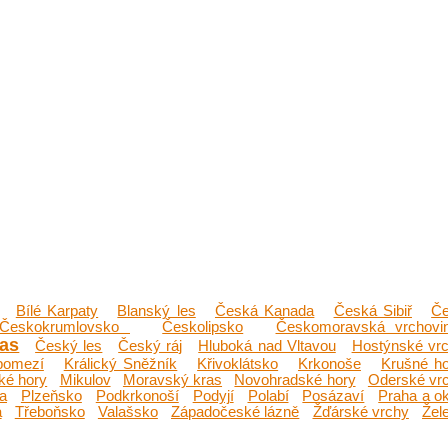
Bílé Karpaty
Blanský les
Česká Kanada
Česká Sibiř
Č
Českokrumlovsko
Českolipsko
Českomoravská vrchovi
ras
Český les
Český ráj
Hluboká nad Vltavou
Hostýnské vr
pomezí
Králický Sněžník
Křivoklátsko
Krkonoše
Krušné h
ké hory
Mikulov
Moravský kras
Novohradské hory
Oderské vr
a
Plzeňsko
Podkrkonoší
Podyjí
Polabí
Posázaví
Praha a ok
a
Třeboňsko
Valašsko
Západočeské lázně
Žďárské vrchy
Žel