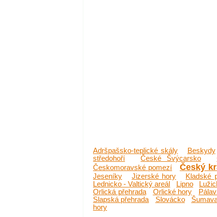
Adršpašsko-teplické skály
Beskydy
středohoří
České Švýcarsko
Český k
Českomoravské pomezí
Jeseníky
Jizerské hory
Kladské 
Lednicko - Valtický areál
Lipno
Lužic
Orlická přehrada
Orlické hory
Pálav
Slapská přehrada
Slovácko
Šumav
hory