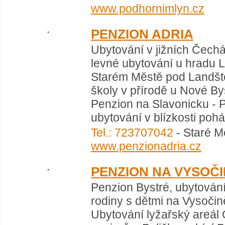
www.podhornimlyn.cz
PENZION ADRIA
Ubytování v jižních Čech
levné ubytování u hradu L
Starém Městě pod Landšt
školy v přírodě u Nové B
Penzion na Slavonicku - P
ubytování v blízkosti poh
Tel.: 723707042
- Staré M
www.penzionadria.cz
PENZION NA VYSOČ
Penzion Bystré, ubytování
rodiny s dětmi na Vysoči
Ubytování lyžařský areál 