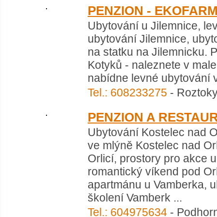
PENZION - EKOFAR
Ubytování u Jilemnice, le
ubytování Jilemnice, ubyt
na statku na Jilemnicku. 
Kotyků - naleznete v mal
nabídne levné ubytování v
Tel.: 608233275
- Roztoky
PENZION A RESTAU
Ubytování Kostelec nad Or
ve mlýně Kostelec nad Orl
Orlicí, prostory pro akce 
romantický víkend pod Or
apartmánu u Vamberka, uby
školení Vamberk ...
Tel.: 604975634
- Podhorn