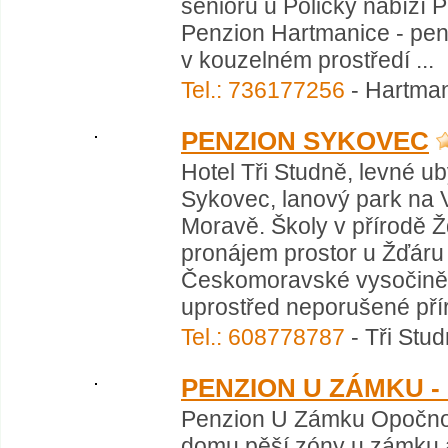
seniorů u Poličky nabízí 
Penzion Hartmanice - penzi
v kouzelném prostředí ...
Tel.: 736177256
- Hartman
PENZION SYKOVEC
Hotel Tři Studně, levné u
Sykovec, lanový park na 
Moravě. Školy v přírodě Ž
pronájem prostor u Žďáru
Českomoravské vysočině.
uprostřed neporušené přír
Tel.: 608778787
- Tři Stu
PENZION U ZÁMKU 
Penzion U Zámku Opočno s
domu pěší zóny u zámku 