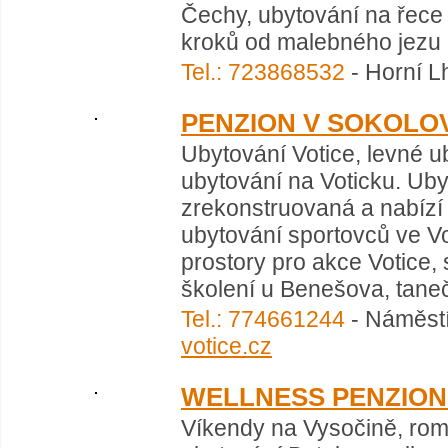
Čechy, ubytování na řece 
kroků od malebného jezu .
Tel.: 723868532
- Horní L
PENZION V SOKOLOV
Ubytování Votice, levné ub
ubytování na Voticku. Uby
zrekonstruovaná a nabízí k
ubytování sportovců ve Vo
prostory pro akce Votice, 
školení u Benešova, tanečn
Tel.: 774661244
- Náměstí
votice.cz
WELLNESS PENZION
Víkendy na Vysočině, ro