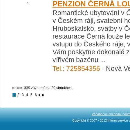
PENZION ČERNÁ LO
Romantické ubytování v Č
v Českém ráji, svatební ho
Hruboskalsko, svatby v Če
restaurace Černá louže le
vstupu do Českého ráje, v 
Vám poskytne dokonalé z
vířivém bazénu ...
Tel.: 725854356
- Nová Ve
celkem 339 záznamů na 29 stránkách.
1
2
3
4
5
6
Všeobecné obchodní podm
Copyright © 2007 - 2012 Inform service c