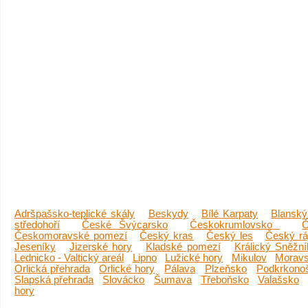
Adršpašsko-teplické skály
Beskydy
Bílé Karpaty
Blanský
středohoří
České Švýcarsko
Českokrumlovsko
Č
Českomoravské pomezí
Český kras
Český les
Český rá
Jeseníky
Jizerské hory
Kladské pomezí
Králický Sněžní
Lednicko - Valtický areál
Lipno
Lužické hory
Mikulov
Moravs
Orlická přehrada
Orlické hory
Pálava
Plzeňsko
Podkrkono
Slapská přehrada
Slovácko
Šumava
Třeboňsko
Valašsko
hory