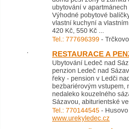
ubytování v apartmánech 
Výhodné pobytové balíčky
vlastní kuchyní a vlastním
420 Kč, 550 Kč ...
Tel.: 777696399
- Trčkovo
RESTAURACE A PEN
Ubytování Ledeč nad Sáza
penzion Ledeč nad Sázav
řeky - pension v Ledči na
bezbariérovým vstupem, 
nedaleko kouzelného sáza
Sázavou, abiturientské ve
Tel.: 770144545
- Husovo 
www.urekyledec.cz