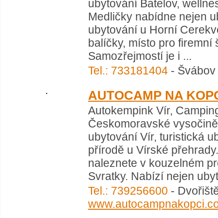
ubytování Batelov, welln
Medličky nabídne nejen ub
ubytování u Horní Cerekve
balíčky, místo pro firemní 
Samozřejmostí je i ...
Tel.: 733181404
- Švábov 
AUTOCAMP NA KOP
Autokempink Vír, Camping
Českomoravské vysočině,
ubytování Vír, turistická 
přírodě u Vírské přehrad
naleznete v kouzelném pro
Svratky. Nabízí nejen ubyt
Tel.: 739256600
- Dvořišt
www.autocampnakopci.c