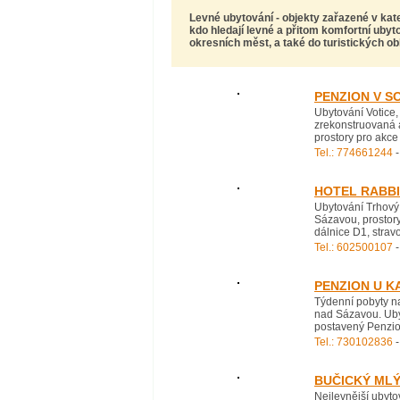
Levné ubytování
- objekty zařazené v kat
kdo hledají levné a přitom komfortní ubyt
okresních měst, a také do turistických obl
PENZION V S
Ubytování Votice,
zrekonstruovaná a
prostory pro akce 
Tel.: 774661244
-
HOTEL RABB
Ubytování Trhový 
Sázavou, prostory
dálnice D1, strav
Tel.: 602500107
-
PENZION U K
Týdenní pobyty na
nad Sázavou. Ubyt
postavený Penzion
Tel.: 730102836
-
BUČICKÝ ML
Nejlevnější ubyt