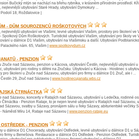
sion Bučický mlýn se nachází na břehu rybníka, v krásném přírodním prostředí. Kři
e, nejlevnější ubytování Staré Hrady, ubytování Dymokury ...
 Podolí 18, Rožďalovice |
ŮM - DŮM SOUROZENCŮ ROŠKOTOVÝCH
 nejlevnější ubytování ve Vlašimi, levné ubytování Vlašim, prostory pro školení ve
- Spolkový Dům Roškotových. Turistické ubytování Vlašim, ubytování pro školy ve Vla
ování u dálnice D1 Vlašim, ubytování na Vlašimsku a další. Ubytování Podblanicko 
 Palackého nám. 65, Vlašim |
www.spolkovydum.cz
JANATŮ - PENZION
 Zruče nad Sázavou, penzion u Kácova, ubytování Čestín, nejlevnější ubytování u Z
c, ubytování pro rodiny s dětmi na Zručsku. Ubytování u Kácova - Hostinec s ubyt
y pro školení u Zruče nad Sázavou, ubytování pro firmy u dálnice D1 Zruč, ale i ...
 Čestín 29, Zruč nad Sázavou |
www.hostinecujanatu.wbs.cz
TAJSKÁ ČTRNÁCTKA
je nad Sázavou, koncerty v Ratajích nad Sázavou, ubytování u Ledečka, rodinné os
Čtrnáctka - Penzion Rataje, to je nejen levné ubytování v Ratajích nad Sázavou, uby
ad Sázavou, svatby u Sázavy, pronájem sálu u řeky Sázavy, abiturientské večírky 
- Náměstí Míru 14, Rataje nad Sázavou |
www.penzion-rataje.eu
OSTŘEDEK - PENZION
my u dálnice D1 Chocerady, ubytování Ostředek, levné ubytování u dálnice D1 u S
ro firmy u Benešova. Restaurace u dálnice D1 Ostředek - Penzion Ostředek. Turisti