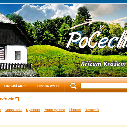
FIREMNÍ AKCE
TIPY NA VÝLET
bytování"
]
n
Kutná Hora
Nymburk
Praha-východ
Příbram
Rakovník