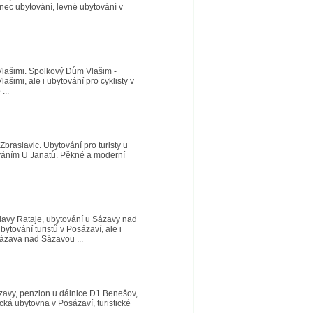
nec ubytování, levné ubytování v
 Vlašimi. Spolkový Dům Vlašim -
šimi, ale i ubytování pro cyklisty v
...
braslavic. Ubytování pro turisty u
ováním U Janatů. Pěkné a moderní
lavy Rataje, ubytování u Sázavy nad
tování turistů v Posázaví, ale i
Sázava nad Sázavou ...
ázavy, penzion u dálnice D1 Benešov,
cká ubytovna v Posázaví, turistické