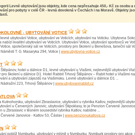
egorii Levné ubytování jsou objekty, kde cena nepřesahuje 450,- Kč za osobu a 
ování pro pobyty v celé ČR -
levná dovolená v Čechách i na Moravě
. Objekty js
astí.
OKOLOVNĚ - UBYTOVÁNÍ VOTICE
 levné ubytování Votice, ubytování ve Voticích, ubytování na Voticku. Ubytovna Soko
 nabízí kvalitní ubytování ve Voticích. Ubytování Votice, ubytování sportovců ve Vot
Votice, společenský sál ve Voticích, prostory pro školení u Benešova, taneční sál Vot
 Náměstí T. G. Masaryka 294, Votice |
www.ubytovna-votice.cz
IT
Štěpánov, hotel u dálnice D1, levné ubytování u Vlašimi, nejlevnější ubytování Vla
 pro školení u dálnice D1. Hotel Rabbit Trhový Štěpánov – Rabit hotel u Vlašimi n
ování a ubytování zájezdů na Vlašimsku. Levné ubytování u dálnice D1 ...
 Nádražní 223, Trhový Štěpánov |
www.ubytovanirabbit.cz
ATLOVA
 Kutnohorsku, ubytování Zbraslavice, ubytování u rybníka Katlov, nejlevnější ubyto
ování u Červených Janovic, ubytování Štipoklasy, to je Penzion Červené Janovice
 u Zbraslavic v těsném sousedství rybníka Katlov, nabídne ...
 Červené Janovice - Katlov 53, Čáslav |
www.penzionukatlova.cz
ÝN
ování poblíž Nymburku, ubytování v mlýně v Nymburku, Nymburk prostory pro akce,