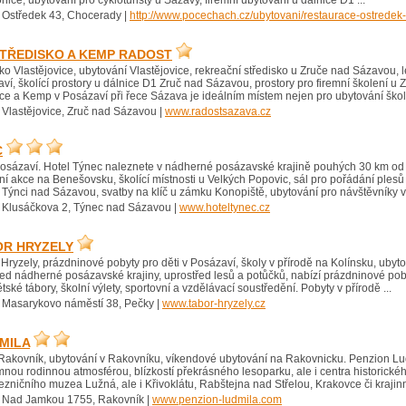
ice, ubytování pro cykloturisty u Sázavy, firemní ubytování u dálnice D1 ...
 Ostředek 43, Chocerady |
http://www.pocechach.cz/ubytovani/restaurace-ostredek
TŘEDISKO A KEMP RADOST
ko Vlastějovice, ubytování Vlastějovice, rekreační středisko u Zruče nad Sázavou, l
aví, školící prostory u dálnice D1 Zruč nad Sázavou, prostory pro firemní školení 
ce a Kemp v Posázaví při řece Sázava je ideálním místem nejen pro ubytování škol 
 Vlastějovice, Zruč nad Sázavou |
www.radostsazava.cz
C
Posázaví. Hotel Týnec naleznete v nádherné posázavské krajině pouhých 30 km od P
mní akce na Benešovsku, školící místnosti u Velkých Popovic, sál pro pořádání ples
 Týnci nad Sázavou, svatby na klíč u zámku Konopiště, ubytování pro návštěvníky
 Klusáčkova 2, Týnec nad Sázavou |
www.hoteltynec.cz
OR HRYZELY
 Hryzely, prázdninové pobyty pro děti v Posázaví, školy v přírodě na Kolínsku, ubyto
řed nádherné posázavské krajiny, uprostřed lesů a potůčků, nabízí prázdninové poby
ětské tábory, školní výlety, sportovní a vzdělávací soustředění. Pobyty v přírodě ...
 Masarykovo náměstí 38, Pečky |
www.tabor-hryzely.cz
MILA
Rakovník, ubytování v Rakovníku, víkendové ubytování na Rakovnicku. Penzion Lud
mnou rodinnou atmosférou, blízkostí překrásného lesoparku, ale i centra historick
zničního muzea Lužná, ale i Křivoklátu, Rabštejna nad Střelou, Krakovce či krajin
 Nad Jamkou 1755, Rakovník |
www.penzion-ludmila.com