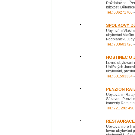
Rožďalovice - Pen
blízkosti Dětenic
Tel.: 606271700
-
SPOLKOVÝ D
Ubytování Vlašim,
ubytování Vlašim 
Podblanicku, ubyt
Tel.: 733603726
-
HOSTINEC U 
Levné ubytování u
Uhlířských Janovi
ubytování, prostor
Tel.: 601593334
-
PENZION RA
Ubytování - Rata
Sázavou. Penzion 
koncerty Rataje n
Tel.: 721 292 490
RESTAURACE 
Ubytování pro fir
levné ubytování p