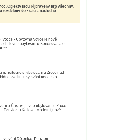
noc. Objekty jsou připraveny pro všechny,
ou rozděleny do krajů a následně
l Votice - Ubytovna Votice je nově
icích, levné ubytování u Benešova, ale i
ice ...
šim, nejlevnější ubytování u Zruče nad
abídne kvalitní ubytování nedaleko
vání u Čáslavi, levné ubytování u Zruče
 - Penzion u Katlova. Moderní, nově
 ubytování Dětenice. Penzion