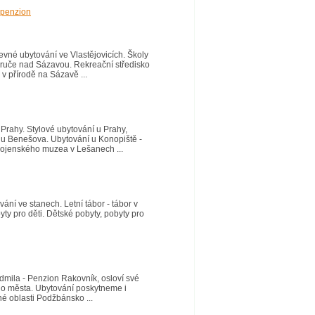
-penzion
evné ubytování ve Vlastějovicích. Školy
u Zruče nad Sázavou. Rekreační středisko
v přírodě na Sázavě ...
rahy. Stylové ubytování u Prahy,
ů u Benešova. Ubytování u Konopiště -
 vojenského muzea v Lešanech ...
vání ve stanech. Letní tábor - tábor v
ty pro děti. Dětské pobyty, pobyty pro
mila - Penzion Rakovník, osloví své
ého města. Ubytování poskytneme i
né oblasti Podžbánsko ...