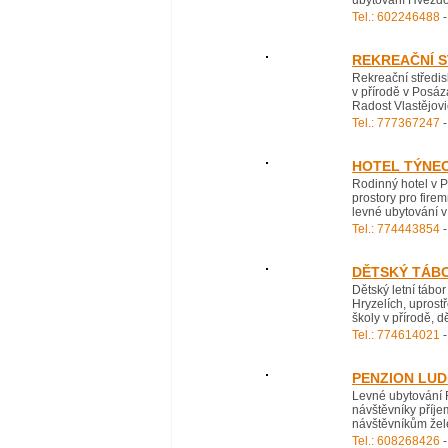
ubytování Hvězdon
Tel.: 602246488
-
REKREAČNÍ S
Rekreační středis
v přírodě v Posáz
Radost Vlastějovi
Tel.: 777367247
-
HOTEL TÝNE
Rodinný hotel v 
prostory pro fire
levné ubytování v
Tel.: 774443854
-
DĚTSKÝ TÁB
Dětský letní tábor
Hryzelích, uprost
školy v přírodě, d
Tel.: 774614021
-
PENZION LUD
Levné ubytování 
návštěvníky příje
návštěvníkům žele
Tel.: 608268426
-