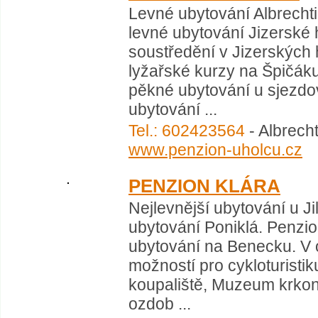
Levné ubytování Albrechti
levné ubytování Jizerské 
soustředění v Jizerských 
lyžařské kurzy na Špičák
pěkné ubytování u sjezdo
ubytování ...
Tel.: 602423564
- Albrech
www.penzion-uholcu.cz
PENZION KLÁRA
Nejlevnější ubytování u J
ubytování Poniklá. Penzio
ubytování na Benecku. V o
možností pro cykloturistiku
koupaliště, Muzeum krkon
ozdob ...