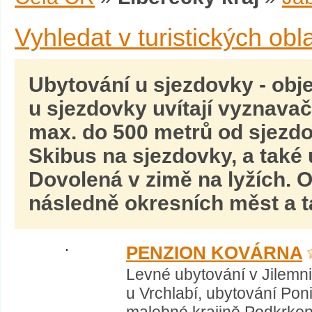
Vyhledat v turistických obl
Ubytování u sjezdovky
- obj
u sjezdovky uvítají vyznavač
max. do 500 metrů od sjezdov
Skibus na sjezdovky, a také 
Dovolená v zimě na lyžích
. 
následně okresních měst a ta
PENZION KOVÁRNA
Levné ubytování v Jilemnic
u Vrchlabí, ubytování Pon