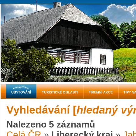
UBYTOVÁNÍ
TURISTICKÉ OBLASTI
FIREMNÍ AKCE
TIPY N
Vyhledávání [
hledaný vý
Nalezeno 5 záznamů
Celá ČR
»
Liberecký kraj
»
Ja