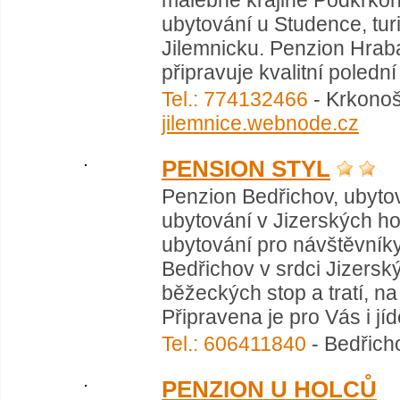
malebné krajině Podkrkon
ubytování u Studence, tur
Jilemnicku. Penzion Hrab
připravuje kvalitní polední
Tel.: 774132466
- Krkonoš
jilemnice.webnode.cz
PENSION STYL
Penzion Bedřichov, ubytov
ubytování v Jizerských ho
ubytování pro návštěvníky
Bedřichov v srdci Jizers
běžeckých stop a tratí, na
Připravena je pro Vás i jí
Tel.: 606411840
- Bedřich
PENZION U HOLCŮ