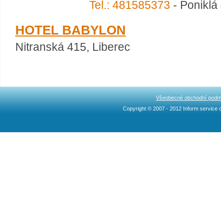
Tel.: 481585373
- Poniklá 
HOTEL BABYLON
Nitranská 415, Liberec
Všeobecné obchodní podm
Copyright © 2007 - 2012 Inform service c
Ncllw 브랜드
スーパー