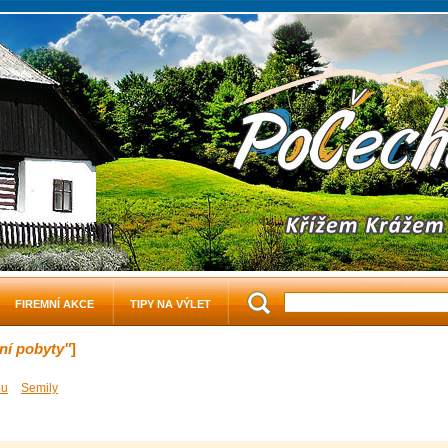
FIREMNÍ AKCE
TIPY NA VÝLET
ní pobyty"
]
ou
Semily