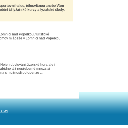
 sportovní halou, tělocvičnou anebo Vám
edění
či lyžařské kurzy a lyžařské školy.
omnici nad Popelkou, turistické
 Domov mládeže v Lomnici nad Popelkou
Nejen ubytování Jizerské hory, ale i
 nabídne též nepřeberné množství
elna s možností polopenze ...
n CMS