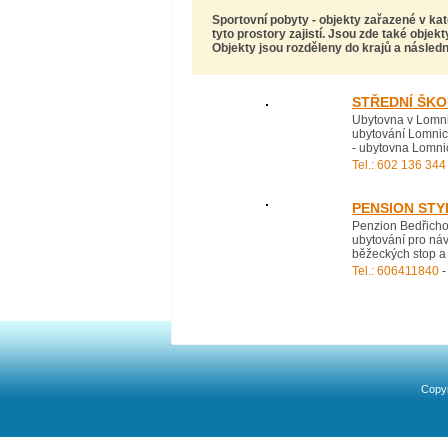
Sportovní pobyty
- objekty zařazené v ka
tyto prostory zajistí. Jsou zde také objekt
Objekty jsou rozděleny do krajů a následn
STŘEDNÍ ŠKO
Ubytovna v Lomnic
ubytování Lomnic
- ubytovna Lomni
Tel.: 602 136 344
PENSION STY
Penzion Bedřichov
ubytování pro náv
běžeckých stop a t
Tel.: 606411840
-
Copyr