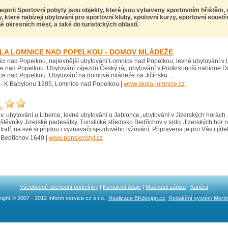
tegorii Sportovní pobyty jsou objekty, které jsou vybaveny sportovním hřištěm,
y, které nabízejí
ubytování pro sportovní kluby, spotovní kurzy, sportovní soustř
ě okresních měst, a také do turistických oblastí.
LA LOMNICE NAD POPELKOU - DOMOV MLÁDEŽE
i nad Popelkou, nejlevnější ubytování Lomnice nad Popelkou, levné ubytování v L
e nad Popelkou. Ubytování zájezdů Český ráj, ubytování v Podkrkonoší nabídne
ce nad Popelkou. Ubytování na domově mládeže na Jičínsku ...
- K Babylonu 1205, Lomnice nad Popelkou |
www.skola-lomnice.cz
L
, ubytování u Liberce, levné ubytování u Jablonce, ubytování v Jizerských horách. 
štěvníky Jizerské padesátky. Turistické středisko Bedřichov v srdci Jizerských hor
ratí, na své si přijdou i vyznavači sjezdového lyžování. Připravena je pro Vás i jíd
 Bedřichov 1649 |
www.pensionstyl.cz
Všeobecné obchodní podmínky
|
Kontaktní údaje
|
Možnosti zápisu
|
Kariéra
ight © 2007 - 2012 Inform service cz s.r.o.,
Realizace EKdesign.cz
,
Redakční systém Merli
Ncllw 브랜드
スーパーコピーブランド
iphone ケース ブランド