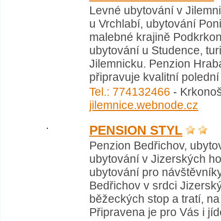
Levné ubytování v Jilemnic
u Vrchlabí, ubytování Pon
malebné krajině Podkrkon
ubytování u Studence, tur
Jilemnicku. Penzion Hrab
připravuje kvalitní polední
Tel.: 774132466
- Krkonoš
jilemnice.webnode.cz
PENSION STYL
Penzion Bedřichov, ubytov
ubytování v Jizerských ho
ubytování pro návštěvníky
Bedřichov v srdci Jizers
běžeckých stop a tratí, na
Připravena je pro Vás i jí