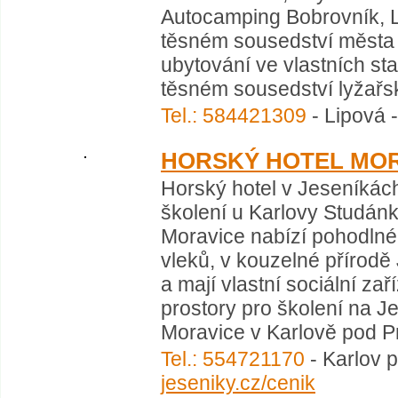
Autocamping Bobrovník, L
těsném sousedství města 
ubytování ve vlastních sta
těsném sousedství lyžařsk
Tel.: 584421309
- Lipová -
HORSKÝ HOTEL MO
Horský hotel v Jeseníkách
školení u Karlovy Studán
Moravice nabízí pohodlné 
vleků, v kouzelné přírodě
a mají vlastní sociální zař
prostory pro školení na J
Moravice v Karlově pod Pr
Tel.: 554721170
- Karlov 
jeseniky.cz/cenik