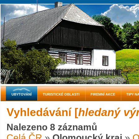
UBYTOVÁNÍ
TURISTICKÉ OBLASTI
FIREMNÍ AKCE
TIPY N
Vyhledávání [
hledaný vý
Nalezeno 8 záznamů
Celá ČR
»
Olomoucký kraj
»
O