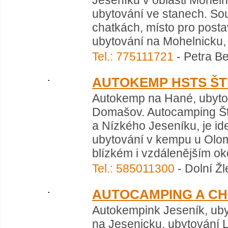
Jeseníků v oblasti Mohelni
ubytování ve stanech. Sou
chatkách, místo pro posta
ubytování na Mohelnicku, ub
Tel.: 775111721
- Petra B
AUTOKEMP HSTS Š
Autokemp na Hané, ubytov
Domašov. Autocamping Št
a Nízkého Jeseníku, je i
ubytování v kempu u Olom
blízkém i vzdálenějším okol
Tel.: 585011300
- Dolní Žl
AUTOCAMPING A C
Autokempink Jeseník, uby
na Jesenicku, ubytování L