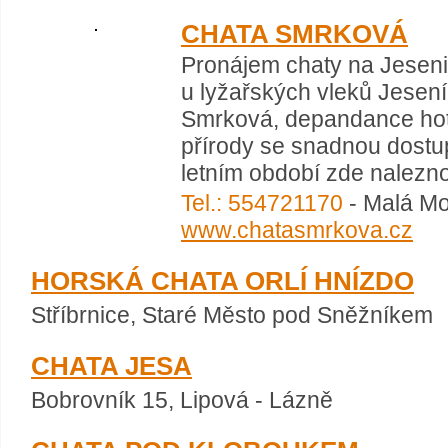
CHATA SMRKOVÁ
Pronájem chaty na Jeseni
u lyžařských vleků Jesen
Smrková, depandance hote
přírody se snadnou dostup
letním období zde naleznou 
Tel.: 554721170
- Malá Mo
www.chatasmrkova.cz
HORSKÁ CHATA ORLÍ HNÍZDO
Stříbrnice, Staré Město pod Sněžníkem
CHATA JESA
Bobrovník 15, Lipová - Lázně