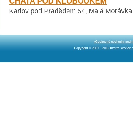
CHATA POD KLOBOUKEM
Karlov pod Pradědem 54, Malá Morávka
Všeobecné obchodní podm
Copyright © 2007 - 2012 Inform service c
Ncllw 브랜드
スーパー