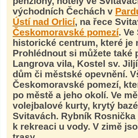
penziony, hotely ve Svitavác
východních Čechách v
Pard
Ústí nad Orlicí
, na řece Svita
Českomoravské pomezí
. Ve
historické centrum, které j
Prohlédnout si můžete také 
Langrova vila, Kostel sv. Jil
dům či městské opevnění. Vš
Českomoravské pomezí, kter
po městě a jeho okolí. Ve mě
volejbalové kurty, krytý bazé
Svitavách. Rybník Rosnička j
k rekreaci u vody. V zimě js
trasy.