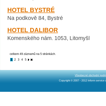
HOTEL BYSTRÉ
Na podkově 84, Bystré
HOTEL DALIBOR
Komenského nám. 1053, Litomyšl
celkem 49 záznamů na 5 stránkách.
1
2
3
4
5
Všeobecné obchodní podm
Copyright © 2007 - 2012 Inform service c
Ncllw 브랜드
スーパー