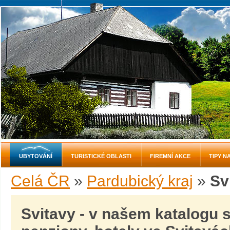
UBYTOVÁNÍ
TURISTICKÉ OBLASTI
FIREMNÍ AKCE
TIPY N
Celá ČR
»
Pardubický kraj
»
Sv
Svitavy - v našem katalogu 