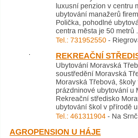
luxusní penzion v centru 
ubytování manažerů firem
Polička, pohodlné ubytová
centra města je 50 metrů .
Tel.: 731952550
- Riegrov
REKREAČNÍ STŘEDI
Ubytování Moravská Třebo
soustředění Moravská Třeb
Moravská Třebová, školy v
prázdninové ubytování u 
Rekreační středisko Morav
ubytování škol v přírodě u
Tel.: 461311904
- Na Srnč
AGROPENSION U HÁJE