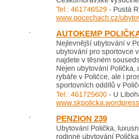
Českomoravské vysočině, u
Tel.: 461746529
- Pustá R
www.pocechach.cz/ubytov
AUTOKEMP POLIČK
Nejlevnější ubytování v Po
ubytování pro sportovce 
najdete v těsném sousedst
Nejen ubytování Polička, 
rybáře v Poličce, ale i pr
sportovních oddílů v Poličc
Tel.: 461725600
- U Libohá
www.skpolicka.wordpres
PENZION 239
Ubytování Polička, luxusní
rodinné ubytování Polička