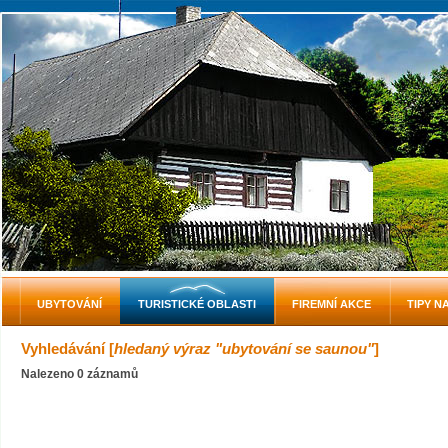
UBYTOVÁNÍ
TURISTICKÉ OBLASTI
FIREMNÍ AKCE
TIPY N
Vyhledávání [
hledaný výraz "ubytování se saunou"
]
Nalezeno 0 záznamů