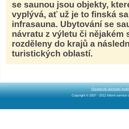
se saunou jsou objekty, které
vyplývá, ať už je to finská
infrasauna. Ubytování se sau
návratu z výletu či nějakém
rozděleny do krajů a násled
turistických oblastí.
Všeobecné obchodní podm
Copyright © 2007 - 2012 Inform service c
Ncllw 브랜드
スーパー