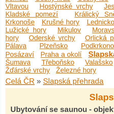
Vltavou
Hostýnské vrchy
Je
Kladské pomezí
Králický Sn
Krkonoše
Krušné hory
Lednicko
Lužické hory
Mikulov
Moravs
hory
Oderské vrchy
Orlická 
Pálava
Plzeňsko
Podkrkono
Slapsk
Posázaví
Praha a okolí
Šumava
Třeboňsko
Valašsko
Žďárské vrchy
Železné hory
Celá ČR
»
Slapská přehrada
Slaps
Ubytování se saunou
- obje