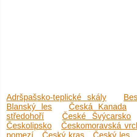
Adršpašsko-teplické skály
Be
Blanský les
Česká Kanada
středohoří
České Švýcarsko
Českolipsko
Českomoravská vrc
pomezí
Český kras
Český les