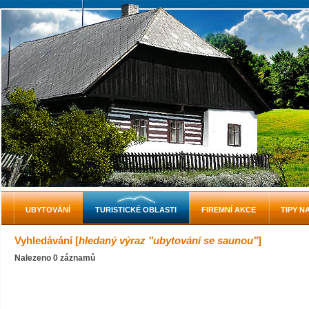
UBYTOVÁNÍ
TURISTICKÉ OBLASTI
FIREMNÍ AKCE
TIPY N
Vyhledávání [
hledaný výraz "ubytování se saunou"
]
Nalezeno 0 záznamů