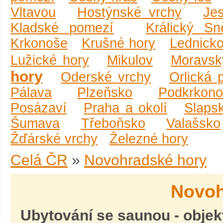
Vltavou
Hostýnské vrchy
Je
Kladské pomezí
Králický Sn
Krkonoše
Krušné hory
Lednicko
Lužické hory
Mikulov
Moravsk
hory
Oderské vrchy
Orlická 
Pálava
Plzeňsko
Podkrkono
Posázaví
Praha a okolí
Slaps
Šumava
Třeboňsko
Valašsko
Žďárské vrchy
Železné hory
Celá ČR
»
Novohradské hory
Novoh
Ubytování se saunou
- obje