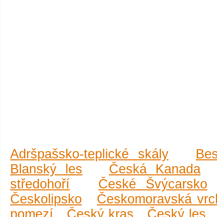
Adršpašsko-teplické skály
Be
Blanský les
Česká Kanada
středohoří
České Švýcarsko
Českolipsko
Českomoravská vrc
pomezí
Český kras
Český les