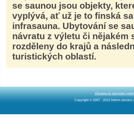
se saunou jsou objekty, které
vyplývá, ať už je to finská
infrasauna. Ubytování se sau
návratu z výletu či nějakém
rozděleny do krajů a násled
turistických oblastí.
Všeobecné obchodní podm
Copyright © 2007 - 2012 Inform service c
Ncllw 브랜드
スーパー