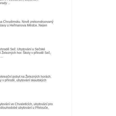
ady ...
 na Chrudimsku. Nově zrekonstruovaný
é oslavy u Heřmanova Městce. Nejen
přehradě Seč. Ubytování u Sečské
i Železných hor. Školy v přírodě Seč,
..
ekreační pobyt na Železných horách.
y v přírodě, ubytování skautských
ytování ve Chvaleticích, ubytování pro
 dlouhodobé ubytování u Přelouče,