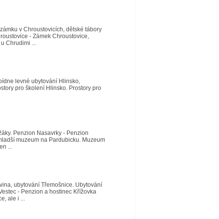
 zámku v Chroustovicích, dětské tábory
hroustovice - Zámek Chroustovice,
u Chrudimi ...
bídne levné ubytování Hlinsko,
ostory pro školení Hlinsko. Prostory pro
žáky. Penzion Nasavrky - Penzion
nejmladší muzeum na Pardubicku. Muzeum
n ...
tvina, ubytování Třemošnice. Ubytování
Vestec - Penzion a hostinec Křížovka
 ale i ...