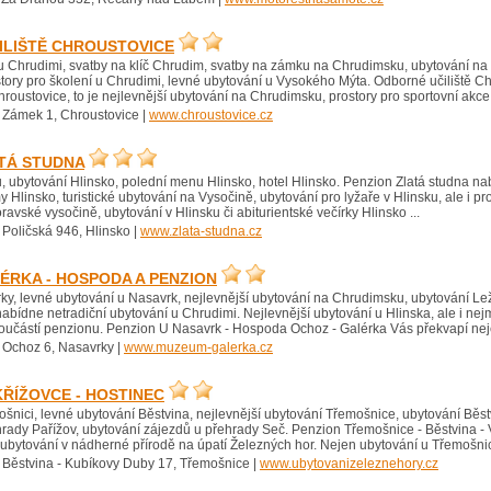
ILIŠTĚ CHROUSTOVICE
u Chrudimi, svatby na klíč Chrudim, svatby na zámku na Chrudimsku, ubytování na
ory pro školení u Chrudimi, levné ubytování u Vysokého Mýta. Odborné učiliště C
hroustovice, to je nejlevnější ubytování na Chrudimsku, prostory pro sportovní akce 
 Zámek 1, Chroustovice |
www.chroustovice.cz
TÁ STUDNA
, ubytování Hlinsko, polední menu Hlinsko, hotel Hlinsko. Penzion Zlatá studna na
y Hlinsko, turistické ubytování na Vysočině, ubytování pro lyžaře v Hlinsku, ale i pr
vské vysočině, ubytování v Hlinsku či abiturientské večírky Hlinsko ...
 Poličská 946, Hlinsko |
www.zlata-studna.cz
ÉRKA - HOSPODA A PENZION
ky, levné ubytování u Nasavrk, nejlevnější ubytování na Chrudimsku, ubytování Le
nabídne netradiční ubytování u Chrudimi. Nejlevnější ubytování u Hlinska, ale i 
 součástí penzionu. Penzion U Nasavrk - Hospoda Ochoz - Galérka Vás překvapí neje
 Ochoz 6, Nasavrky |
www.muzeum-galerka.cz
KŘÍŽOVCE - HOSTINEC
šnici, levné ubytování Běstvina, nejlevnější ubytování Třemošnice, ubytování Běs
ehrady Pařížov, ubytování zájezdů u přehrady Seč. Penzion Třemošnice - Běstvina - 
bytování v nádherné přírodě na úpatí Železných hor. Nejen ubytování u Třemošnice,
 Běstvina - Kubíkovy Duby 17, Třemošnice |
www.ubytovanizeleznehory.cz