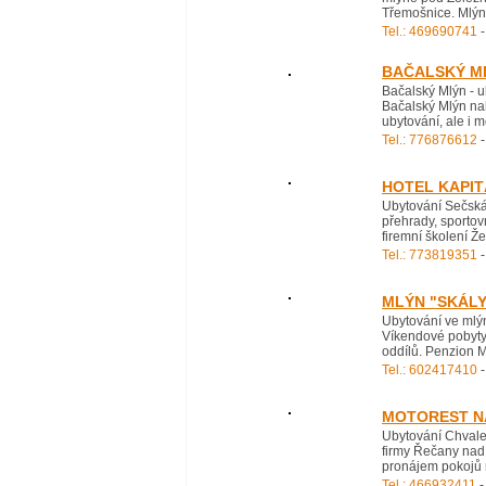
Třemošnice. Mlýn 
Tel.: 469690741
-
BAČALSKÝ M
Bačalský Mlýn - 
Bačalský Mlýn nab
ubytování, ale i m
Tel.: 776876612
-
HOTEL KAPI
Ubytování Sečská 
přehrady, sportov
firemní školení Ž
Tel.: 773819351
-
MLÝN "SKÁLY
Ubytování ve mlý
Víkendové pobyty 
oddílů. Penzion M
Tel.: 602417410
-
MOTOREST N
Ubytování Chvalet
firmy Řečany nad
pronájem pokojů 
Tel.: 466932411
-