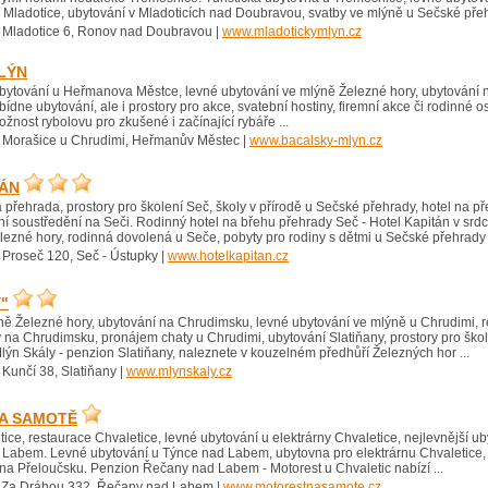
Mladotice, ubytování v Mladoticích nad Doubravou, svatby ve mlýně u Sečské přehr
 Mladotice 6, Ronov nad Doubravou |
www.mladotickymlyn.cz
LÝN
ubytování u Heřmanova Městce, levné ubytování ve mlýně Železné hory, ubytování
ídne ubytování, ale i prostory pro akce, svatební hostiny, firemní akce či rodinn
ožnost rybolovu pro zkušené i začínající rybáře ...
 Morašice u Chrudimi, Heřmanův Městec |
www.bacalsky-mlyn.cz
TÁN
přehrada, prostory pro školení Seč, školy v přírodě u Sečské přehrady, hotel na 
ní soustředění na Seči. Rodinný hotel na břehu přehrady Seč - Hotel Kapitán v srdc
elezné hory, rodinná dovolená u Seče, pobyty pro rodiny s dětmi u Sečské přehrady .
 Proseč 120, Seč - Ústupky |
www.hotelkapitan.cz
"
ně Železné hory, ubytování na Chrudimsku, levné ubytování ve mlýně u Chrudimi, r
na Chrudimsku, pronájem chaty u Chrudimi, ubytování Slatiňany, prostory pro škol
lýn Skály - penzion Slatiňany, naleznete v kouzelném předhůří Železných hor ...
 Kunčí 38, Slatiňany |
www.mlynskaly.cz
A SAMOTĚ
ice, restaurace Chvaletice, levné ubytování u elektrárny Chvaletice, nejlevnější ub
 Labem. Levné ubytování u Týnce nad Labem, ubytovna pro elektrárnu Chvaletice,
na Přeloučsku. Penzion Řečany nad Labem - Motorest u Chvaletic nabízí ...
 Za Dráhou 332, Řečany nad Labem |
www.motorestnasamote.cz