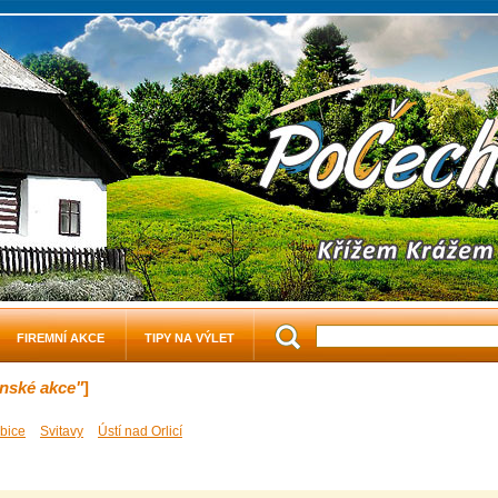
FIREMNÍ AKCE
TIPY NA VÝLET
enské akce"
]
bice
Svitavy
Ústí nad Orlicí