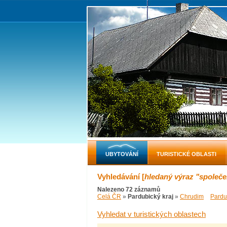
UBYTOVÁNÍ
TURISTICKÉ OBLASTI
Vyhledávání [
hledaný výraz "společ
Nalezeno 72 záznamů
Celá ČR
»
Pardubický kraj
»
Chrudim
Pardu
Vyhledat v turistických oblastech