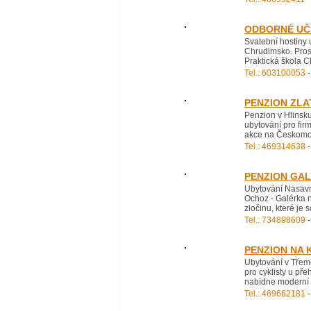
ODBORNÉ UČ
Svatební hostiny 
Chrudimsko. Prost
Praktická škola C
Tel.: 603100053
-
PENZION ZLA
Penzion v Hlinsku
ubytování pro firm
akce na Českomora
Tel.: 469314638
-
PENZION GAL
Ubytování Nasavr
Ochoz - Galérka 
zločinu, které je
Tel.: 734898609
-
PENZION NA 
Ubytování v Třemo
pro cyklisty u př
nabídne moderní u
Tel.: 469662181
-