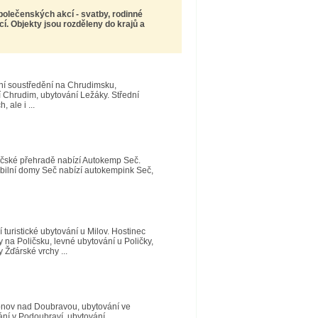
společenských akcí -
svatby, rodinné
. Objekty jsou rozděleny do krajů a
ní soustředění na Chrudimsku,
í Chrudim, ubytování Ležáky. Střední
 ale i ...
ečské přehradě nabízí Autokemp Seč.
obilní domy Seč nabízí autokempink Seč,
 turistické ubytování u Milov. Hostinec
 na Poličsku, levné ubytování u Poličky,
 Žďárské vrchy ...
onov nad Doubravou, ubytování ve
ní v Podoubraví, ubytování