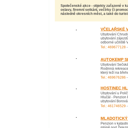
Společenské akce
- objekty zařazené v 
oslavy, firemní setkání, večírky
či promoc
následně okresních měst, a také do turist
VČELAŘSKÉ 
Ubytování Chrudi
ubytování zájezdů
odborné učiliště 
Tel.: 469677128
-
AUTOKEMP S
Ubytování Sečská
Rodinná rekreace 
který leží na bře
Tel.: 469676286
-
HOSTINEC H
Ubytování u Polič
Hlučál - Penzion 
ubytování Borová 
Tel.: 461746529
-
MLADOTICKÝ
Penzion v katast
mlýně pod Železn