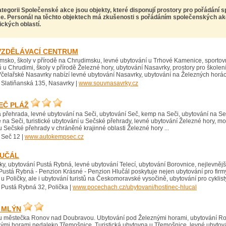
kategorii Společenské akce
jsou objekty, které disponují prostory pro pořádání 
e. Personál na těchto objektech má zkušenosti s pořádáním společenských akcí
ických oblastí.
VZDĚLÁVACÍ CENTRUM
msko, školy v přírodě na Chrudimsku, levné ubytování u Trhové Kamenice, sportov
 u Chrudimi, školy v přírodě Železné hory, ubytování Nasavrky, prostory pro školen
Včelařské Nasavrky nabízí levné ubytování Nasavrky, ubytování na Železných horách,
 Slatiňanská 135, Nasavrky |
www.souvnasavrky.cz
EČ PLÁŽ
 přehrada, levné ubytování na Seči, ubytování Seč, kemp na Seči, ubytování na S
na Seči, turistické ubytování u Sečské přehrady, levné ubytování Železné hory, m
hu Sečské přehrady v chráněné krajinné oblasti Železné hory ...
 Seč 12 |
www.autokempsec.cz
LUČÁL
ky, ubytování Pustá Rybná, levné ubytování Telecí, ubytování Borovnice, nejlevnější
Pustá Rybná - Penzion Krásné - Penzion Hlučál poskytuje nejen ubytování pro firmy
u Poličky, ale i ubytování turistů na Českomoravské vysočině, ubytování pro cyklisty
 Pustá Rybná 32, Polička |
www.pocechach.cz/ubytovani/hostinec-hlucal
 MLÝN
ru městečka Ronov nad Doubravou. Ubytování pod Železnými horami, ubytování R
ými horami nedaleko Třemošnice. Turistická ubytovna u Třemošnice, levné ubytová